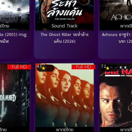
ย์ไทย
Sound Track
พากย์
tle (2001) กบฏ
The Ghost Killer ระห่ำล้าง
Achoura อาชูร่า
มทมิฬ
แค้น (2026)
นรก (2
Full HD
Full HD
4.5
7.2
บไทย
พากย์ไทย
พากย์