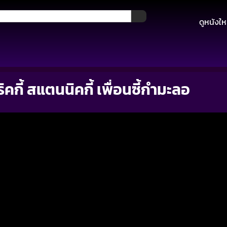
ดูหนังให
กี้ สแตนนิคกี้ เพื่อนซี้กำมะลอ