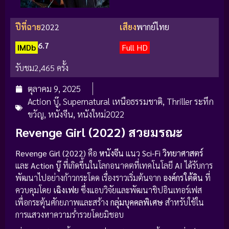
ปีที่ฉาย
2022
เสียง
พากย์ไทย
6.7
IMDb
Full HD
รับชม
2,465 ครั้ง
ตุลาคม 9, 2025
Action บู๊
,
Supernatural เหนือธรรมชาติ
,
Thriller ระทึก
ขวัญ
,
หนังจีน
,
หนังใหม่2022
Revenge Girl (2022) สวยมรณะ
Revenge Girl (2022)
คือ
หนังจีน
แนว
Sci-Fi วิทยาศาสตร์
และ
Action บู๊
ที่เกิดขึ้นในโลกอนาคตที่เทคโนโลยี
AI
ได้รับการ
พัฒนาไปอย่างก้าวกระโดด เรื่องราวเริ่มต้นจาก
องค์กรใต้ดิน
ที่
ควบคุมโดย
เฉิงเฟย
ซึ่งแอบวิจัยและพัฒนาชิปอินเทอร์เฟส
เพื่อกระตุ้นศักยภาพและสร้าง
กลุ่มบุคคลพิเศษ
สำหรับใช้ใน
การแสวงหาความร่ำรวยโดยมิชอบ