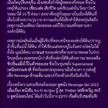
เมื่อเกิดอุบัติเหตุขึ้น เฉิงเฟยสั่งกำจัดผู้ทดลองทั้งหมด ซึ่งเป็น
เหตุให้แม่ของ
เชียนเฮ่อ
เสียชีวิต แต่เชียนเฮ่อในวัยเยาว์หนี
รอดมาได้
10 ปี
ต่อมา เธออาศัยอยู่กับคุณยายในเมืองใต้ดินที่
เต็มไปด้วยความวุ่นวาย ความแค้นที่ฝังลึกทำให้เธอครุ่นคิดถึง
เหตุการณ์ในอดีตมาโดยตลอด แต่ก็ไร้เบาะแสที่จะตามหา
องค์กรใต้ดิน
เหตุการณ์พลิกผันเมื่อผู้ฝังชิปที่หลบหนีขององค์กรใต้ดินปรากฏ
ตัวขึ้นที่แม่น้ำใต้ดิน ทำให้เชียนเฮ่อตกอยู่ในอันตรายโดยไม่ได้
ตั้งใจ และได้พบ
เบาะแส
ขององค์กรที่ตามหามาตลอด ในช่วง
วิกฤตนี้เอง เธอตระหนักว่าสิ่งที่องค์กรใต้ดินต้องการมาตลอดคือ
ชิปที่แม่ฝังไว้ในตัวของเธอ
ซึ่งเป็นขุมพลัง
Supernatural
เหนือธรรมชาติ
ที่พร้อมจะปะทุออกมาเมื่อถึงเวลา การต่อสู้
เพื่อ
Revenge ล้างแค้น
และปกป้องตัวเองจึงเริ่มต้นขึ้น
เบื้องหลังความสวยคือพลังมรณะ!
ดูหนัง Revenge Girl 2022
เต็มเรื่อง
หนังจีน
Sci-Fi Action บู๊
สุด
Thriller ระทึกขวัญ
สตรี
ม
ดูหนังออนไลน์
ได้แล้ววันนี้ทาง
iQIYI!
เริ่มต้นรับชมทันที!