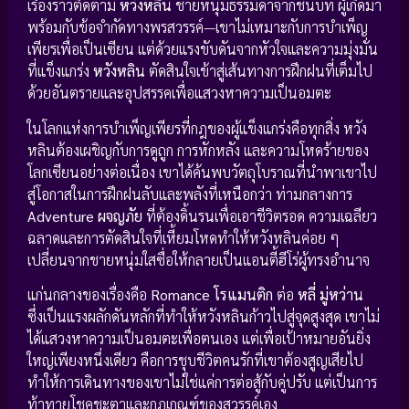
เรื่องราวติดตาม
หวังหลิน
ชายหนุ่มธรรมดาจากชนบท ผู้เกิดมา
พร้อมกับข้อจำกัดทางพรสวรรค์—เขาไม่เหมาะกับการบำเพ็ญ
เพียรเพื่อเป็นเซียน แต่ด้วยแรงขับดันจากหัวใจและความมุ่งมั่น
ที่แข็งแกร่ง
หวังหลิน
ตัดสินใจเข้าสู่เส้นทางการฝึกฝนที่เต็มไป
ด้วยอันตรายและอุปสรรคเพื่อแสวงหาความเป็นอมตะ
ในโลกแห่งการบำเพ็ญเพียรที่กฎของผู้แข็งแกร่งคือทุกสิ่ง หวัง
หลินต้องเผชิญกับการดูถูก การหักหลัง และความโหดร้ายของ
โลกเซียนอย่างต่อเนื่อง เขาได้ค้นพบวัตถุโบราณที่นำพาเขาไป
สู่โอกาสในการฝึกฝนลับและพลังที่เหนือกว่า ท่ามกลางการ
Adventure ผจญภัย
ที่ต้องดิ้นรนเพื่อเอาชีวิตรอด ความเฉลียว
ฉลาดและการตัดสินใจที่เหี้ยมโหดทำให้หวังหลินค่อย ๆ
เปลี่ยนจากชายหนุ่มใสซื่อให้กลายเป็นแอนตี้ฮีโร่ผู้ทรงอำนาจ
แก่นกลางของเรื่องคือ
Romance โรแมนติก
ต่อ
หลี่ มู่หว่าน
ซึ่งเป็นแรงผลักดันหลักที่ทำให้หวังหลินก้าวไปสู่จุดสูงสุด เขาไม่
ได้แสวงหาความเป็นอมตะเพื่อตนเอง แต่เพื่อเป้าหมายอันยิ่ง
ใหญ่เพียงหนึ่งเดียว คือการชุบชีวิตคนรักที่เขาต้องสูญเสียไป
ทำให้การเดินทางของเขาไม่ใช่แค่การต่อสู้กับคู่ปรับ แต่เป็นการ
ท้าทายโชคชะตาและกฎเกณฑ์ของสวรรค์เอง