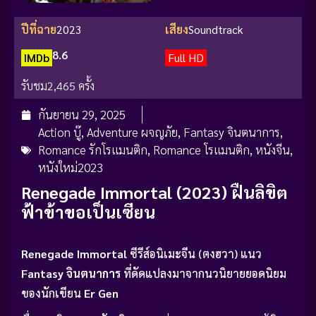
ปีที่ฉาย
2023
เสียง
Soundtrack
8.6
IMDb
Full HD
รับชม
2,465 ครั้ง
กันยายน 29, 2025
Action บู๊
,
Adventure ผจญภัย
,
Fantasy จินตนาการ
,
Romance รักโรแมนติก
,
Romance โรแมนติก
,
หนังจีน
,
หนังใหม่2023
Renegade Immortal (2023) ฝืนลิขิต
ฟ้าข้าขอเป็นเซียน
Renegade Immortal
ซีรีส์อนิเมะจีน (ตงฮวา) แนว
Fantasy จินตนาการ
ที่ดัดแปลงมาจากนวนิยายยอดนิยม
ของนักเขียน
Er Gen