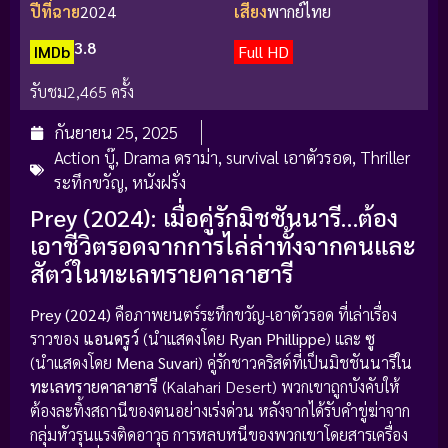
ปีที่ฉาย
2024
เสียง
พากย์ไทย
3.8
IMDb
Full HD
รับชม
2,465 ครั้ง
กันยายน 25, 2025
Action บู๊
,
Drama ดราม่า
,
survival เอาตัวรอด
,
Thriller
ระทึกขวัญ
,
หนังฝรั่ง
Prey (2024): เมื่อคู่รักมิชชันนารี…ต้อง
เอาชีวิตรอดจากการไล่ล่าทั้งจากคนและ
สัตว์ในทะเลทรายคาลาฮารี
Prey (2024)
คือภาพยนตร์ระทึกขวัญ-เอาตัวรอด ที่เล่าเรื่อง
ราวของ
แอนดรูว์
(นำแสดงโดย
Ryan Phillippe
) และ
ซู
(นำแสดงโดย
Mena Suvari
) คู่รักชาวคริสต์ที่เป็นมิชชันนารีใน
ทะเลทรายคาลาฮารี
(Kalahari Desert) พวกเขาถูกบังคับให้
ต้องละทิ้งสถานีของตนอย่างเร่งด่วน หลังจากได้รับคำขู่ฆ่าจาก
กลุ่มหัวรุนแรงติดอาวุธ การหลบหนีของพวกเขาโดยสารเครื่อง