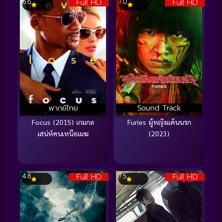
Full HD
Full HD
6.6
7.0
พากย์ไทย
Sound Track
Focus (2015) เกมกล
Furies ผู้หญิงแค้นนรก
เสน่ห์คนเหนือเมฆ
(2023)
Full HD
Full HD
4.8
7.5