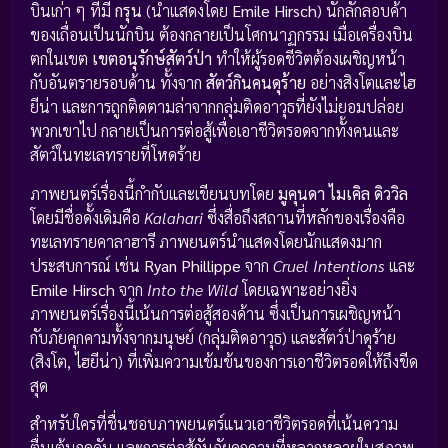
บินเก่า ๆ ที่มี
กรุน
(นำแสดงโดย
Emile Hirsch
) นักลักลอบค้า
ของเถื่อนเป็นนักบิน ต้องกลายเป็นโศกนาฏกรรม เมื่อเครื่องบิน
ตกในเขต
เขตอนุรักษ์สัตว์ป่า
ทำให้ผู้รอดชีวิตต้องเผชิญหน้า
กับอันตรายรอบด้าน ทั้งจาก
สัตว์กินคนดุร้าย
อย่างสิงโตและไฮ
ยีน่า และการถูกติดตามล่าจากกลุ่มติดอาวุธที่ยังไม่ยอมปล่อย
พวกเขาไป กลายเป็นการต่อสู้เพื่อเอาชีวิตรอดจากทั้งคนและ
สัตว์ในทะเลทรายที่โหดร้าย
ภาพยนตร์เรื่องนี้กำกับและเขียนบทโดย
มูคุนดา ไมเคิล ดิววิล
โดยมีชื่อดั้งเดิมคือ
Kalahari
ซึ่งสื่อถึงสถานที่หลักของเรื่องคือ
ทะเลทรายคาลาฮารี ภาพยนตร์นำแสดงโดยนักแสดงมาก
ประสบการณ์ เช่น
Ryan Phillippe
จาก
Cruel Intentions
และ
Emile Hirsch
จาก
Into the Wild
โดยเฉพาะอย่างยิ่ง
ภาพยนตร์เรื่องนี้เน้นการต่อสู้สองด้าน ซึ่งเป็นการเผชิญหน้า
กับภัยคุกคามทั้งจากมนุษย์ (กลุ่มติดอาวุธ) และสัตว์ป่าดุร้าย
(สิงโต, ไฮยีน่า) ที่เพิ่มความเข้มข้นของการเอาชีวิตรอดให้ถึงขีด
สุด
สำหรับใครที่ชื่นชอบภาพยนตร์แนวเอาชีวิตรอดที่เน้นความ
ตื่นเต้นกดดัน และการต่อสู้กับภัยคุกคามที่หลากหลายในสภาพ