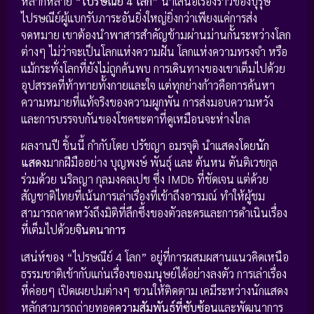
หลากหลาย “
ไปรษณีย์ 4 โลก
” นำเสนอเรื่องราวของบุรุษ
ไปรษณีย์ผู้แบกรับภาระอันยิ่งใหญ่ยิ่งกว่าเพียงแค่การส่ง
จดหมาย เขาต้องนำพาสารสำคัญข้ามผ่านม่านกั้นระหว่างโลก
ต่างๆ ไม่ว่าจะเป็นโลกแห่งความฝัน โลกแห่งความทรงจำ หรือ
แม้กระทั่งโลกที่ยังไม่ถูกค้นพบ การเดินทางของเขาเต็มไปด้วย
อุปสรรคที่ท้าทายทั้งกายและใจ แต่ทุกย่างก้าวคือการค้นหา
ความหมายที่แท้จริงของความผูกพัน การส่งมอบความหวัง
และการบรรจบกันของโชคชะตาที่ดูเหมือนจะห่างไกล
ผลงานปี ชิ้นนี้ กำกับโดย ปรัชญา อมรจุติ นำแสดงโดย
นัก
แสดง
มากฝีมืออย่าง บุญพงษ์ พันธุ์ และ ต้นหน ตันติเวชกุล
ร่วมด้วย นริลญา กุลมงคลเปช ซึ่ง IMDb ที่ชัดเจน แต่ด้วย
สัญชาติไทยที่เน้นการเล่าเรื่องที่เข้าถึงอารมณ์ ทำให้ผู้ชม
สามารถคาดหวังถึงมิติที่ลึกซึ้งของตัวละครและการดำเนินเรื่อง
ที่เต็มไปด้วย
จินตนาการ
เสน่ห์ของ “ไปรษณีย์ 4 โลก” อยู่ที่การผสมผสานแนวคิดเหนือ
ธรรมชาติเข้ากับแก่นเรื่องของมนุษย์ได้อย่างลงตัว การเล่าเรื่อง
ที่ค่อยๆ เปิดเผยปมต่างๆ ชวนให้ติดตาม เคมีระหว่างนักแสดง
หลักสามารถถ่ายทอด
ความสัมพันธ์ที่ซับซ้อน
และพัฒนาการ