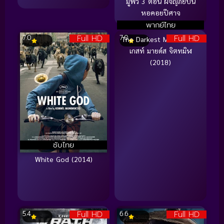
มูฟวี่ 3 ตอน ผจญภัยบน
หอคอยปีศาจ
พากย์ไทย
Full HD
Full HD
7.0
7.0
The Darkest Minds ดาร์ก
เกสท์ มายด์ส จิตทมิฬ
(2018)
ซับไทย
White God (2014)
Full HD
Full HD
5.4
6.6