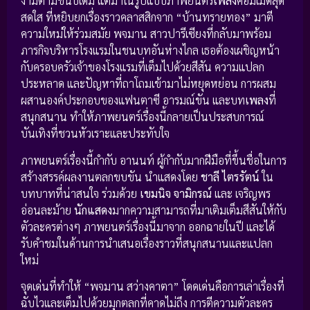
งามตามขนบเดิม แต่มาในรูปแบบภาพยนตร์
เพลง
คอมเมดี้สุด
สดใส ที่หยิบยกเรื่องราวคลาสสิกจาก “บ้านทรายทอง” มาตี
ความใหม่ให้ร่วมสมัย พจมาน สาวปารีเซียงที่กลับมาพร้อม
ภารกิจบริหารโรงแรมในชนบทอันห่างไกล เธอต้องเผชิญหน้า
กับครอบครัวเจ้าของโรงแรมที่เต็มไปด้วยสีสัน ความแปลก
ประหลาด และปัญหาที่ถาโถมเข้ามาไม่หยุดหย่อน การผสม
ผสานองค์ประกอบของแฟนตาซี อารมณ์ขัน และบท
เพลง
ที่
สนุกสนาน ทำให้ภาพยนตร์เรื่องนี้กลายเป็นประสบการณ์
บันเทิงที่ชวนหัวเราะและประทับใจ
ภาพยนตร์เรื่องนี้กำกับ อานนท์ ผู้กำกับมากฝีมือที่ขึ้นชื่อในการ
สร้างสรรค์ผลงานตลกขบขัน นำแสดงโดย
ชาลี ไตรรัตน์
ใน
บทบาทที่น่าสนใจ ร่วมด้วย
เขมนิจ จามิกรณ์
และ เจริญพร
อ่อนละม้าย
นักแสดง
มากความสามารถที่มาเติมเต็มสีสันให้กับ
ตัวละครต่างๆ ภาพยนตร์เรื่องนี้มาจาก ออกฉายในปี และได้
รับคำชมในด้านการนำเสนอเรื่องราวที่สนุกสนานและแปลก
ใหม่
จุดเด่นที่ทำให้ “พจมาน สว่างคาตา” โดดเด่นคือการเล่าเรื่องที่
ฉับไวและเต็มไปด้วยมุกตลกที่คาดไม่ถึง การตีความตัวละคร