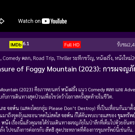
6.1
IMDb
Full HD
รับชม
2,4
ย
,
Comedy ตลก
,
Road Trip
,
Thriller ระทึกขวัญ
,
หนังฝรั่ง
,
หนังใหม่
asure of Foggy Mountain (2023): การผจญภัยส
Mountain (2023)
คือภาพยนตร์
หนังฝรั่ง
แนว
Comedy ตลก
และ
Adve
ับการเดินทางสุดป่วนเพื่อไขว่คว้าโอกาสครั้งสุดท้ายในชีวิต.
 และ
จอห์น
(แสดงโดยกลุ่ม
Please Don’t Destroy
) ที่เป็นเพื่อนกันมาตั
ดำเนินมาถึงจุดอับและอนาคตไม่สดใส
จอห์น
ก็ได้ค้นพบเบาะแสของ
ขุมทรัพ
ู หนัง
เรื่องนี้แล้วคุณจะได้ร่วมเดินทางผจญภัยในป่าลึกที่เต็มไปด้วยอันตร
คลั่ง ไปจนถึงการต่อกรกับ
ลัทธิ
สุดประหลาดที่ต้องการขุมทรัพย์นี้เช่นกัน.