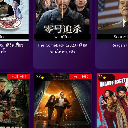
บไทย
พากย์ไทย
Soundt
) เสิร์ฟเฟี้ยว
The Comeback (2023) เดือด
Reagan (
วจี๊ด
ร้อนให้หาลุงหัว
Full HD
Full HD
6.2
3.4