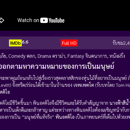
6.6
IMDb
Full HD
รับชม
2,4
ภัย
,
Comedy ตลก
,
Drama ดราม่า
,
Fantasy จินตนาการ
,
หนังฝรั่ง
้ต้องออกตามหาความหมายของการเป็นมนุษย์
พาคุณย้อนกลับไปสู่เรื่องราวสุดคลาสสิกของหุ่นไม้ที่อยากเป็นมนุษย์ เรื
vitt) จิ้งหรีดเร่ร่อนได้เข้ามาในบ้านของ
เจพเพตโต
(รับบทโดย Tom Ha
คคิโอ
โอมีชีวิตขึ้นมา พินอคคิโอจึงมีชีวิตและได้รับคำสัญญาจาก
นางฟ้าสีน้
ง ๆ หากเป็นเด็กดีและกล้าหาญ แต่ระหว่างทางพินอคคิโอต้องเผชิญหน้ากั
องการเป็น “มนุษย์ที่แท้จริง”
พินอคคิโอ
เป็นภาพยนตร์ที่เต็มไปด้วยเ