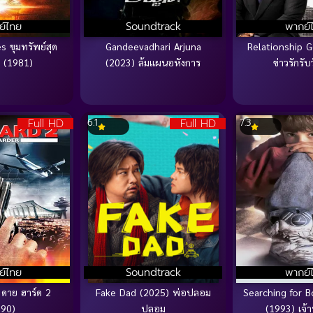
ย์ไทย
Soundtrack
พากย์
s ขุมทรัพย์สุด
Gandeevadhari Arjuna
Relationship G
 (1981)
(2023) ล้มแผนอหังการ
ข่าวรักรับ
Full HD
Full HD
6.1
7.3
ย์ไทย
Soundtrack
พากย์
 ดาย ฮาร์ด 2
Fake Dad (2025) พ่อปลอม
Searching for B
990)
ปลอม
(1993) เจ้