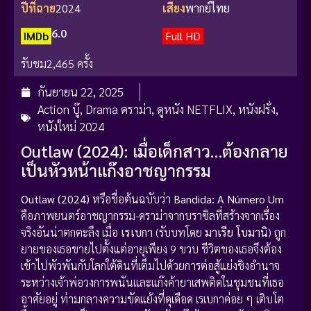
ปีที่ฉาย
2024
เสียง
พากย์ไทย
6.0
IMDb
Full HD
รับชม
2,465 ครั้ง
กันยายน 22, 2025
Action บู๊
,
Drama ดราม่า
,
ดูหนัง NETFLIX
,
หนังฝรั่ง
,
หนังใหม่ 2024
Outlaw (2024): เมื่อเด็กสาว…ต้องกลาย
เป็นหัวหน้าแก๊งอาชญากรรม
Outlaw (2024)
หรือชื่อต้นฉบับว่า
Bandida: A Número Um
คือภาพยนตร์อาชญากรรม-ดราม่าจากบราซิลที่สร้างจากเรื่อง
จริงอันน่าตกตะลึง เมื่อ
เรเบกา
(รับบทโดย
มาเรีย โบมานิ
) ถูก
ยายของเธอขายไปตั้งแต่อายุเพียง 9 ขวบ ชีวิตของเธอจึงต้อง
เข้าไปพัวพันกับโลกใต้ดินที่เต็มไปด้วยการต่อสู้แย่งชิงอำนาจ
ระหว่างเจ้าพ่อวงการพนันและแก๊งค้ายาเสพติดในชุมชนที่เธอ
อาศัยอยู่ ท่ามกลางความขัดแย้งที่ดุเดือด เรเบกาค่อย ๆ เติบโต