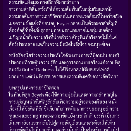
ความขัดแย้งและทางเลือกที่ยากลำบาก
การตามล่าที่สิ้นหวังทำให้ความสัมพันธ์ในกลุ่มเริ่มแตกหัก
ความกดดันจากการเอาชีวิตรอดในสภาพแวดล้อมที่โหดร้ายเปิด
เผยความขัดแย้งที่ซ่อนอยู่ Beyah กลายเป็นตัวละครสำคัญที่
ต้องต่อสู้กับทั้งภัยคุกคามภายนอกและภายในกลุ่ม เธอต้อง
เผชิญหน้ากับความจริงที่น่ากลัวว่า ศัตรูที่แท้จริงอาจไม่ใช่แค่
สัตว์ประหลาด แต่เป็นความมืดมิดในจิตใจของมนุษย์เอง
หนังเรื่องนี้สร้างความประทับใจด้วยงานภาพที่มืดหม่น ดนตรี
ประกอบที่กระตุ้นความรู้สึก และการออกแบบเครื่องแต่งกายที่ดู
สมจริง Out of Darkness ไม่ได้พึ่งพาสเปเชียลเอฟเฟกต์
มากมาย แต่เน้นที่บรรยากาศและความตึงเครียดทางจิตวิทยา
บทสรุปแห่งการเอาชีวิตรอด
ในท้ายที่สุด Beyah ต้องใช้ความมุ่งมั่นและความกล้าหาญใน
การเผชิญหน้ากับศัตรูลึกลับเพื่อความอยู่รอดของตัวเอง หนัง
เรื่องนี้ให้ข้อคิดที่ลึกซึ้งเกี่ยวกับการพัฒนาการของมนุษย์ ความ
รุนแรง และรากฐานของความขัดแย้ง นรกดึกดำบรรพ์ เป็นการ
เดินทางย้อนเวลากลับไปสู่ความดิบเถื่อนและสะท้อนให้เห็น
ว่าการตัดสินใจที่น่ากลัวบางอย่างนั้นจำเป็นสำหรับการก้าวไป