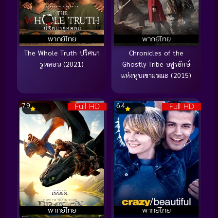
พากย์ไทย
พากย์ไทย
The Whole Truth ปริศนา
Chronicles of the
รูหลอน (2021)
Ghostly Tribe อสูรยักษ์
แห่งหุบเขามรณะ (2015)
Full HD
Full HD
7.9
6.4
พากย์ไทย
พากย์ไทย