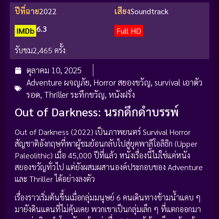
ปีที่ฉาย
2022
เสียง
Soundtrack
6.3
IMDb
Full HD
รับชม
2,465 ครั้ง
ตุลาคม 10, 2025
Adventure ผจญภัย
,
Horror สยองขวัญ
,
survival เอาตัว
รอด
,
Thriller ระทึกขวัญ
,
หนังฝรั่ง
Out of Darkness: นรกดึกดำบรรพ์
Out of Darkness (2022) เป็นภาพยนตร์ Survival Horror
สัญชาติอังกฤษที่พาผู้ชมย้อนกลับไปสู่ยุคพาลีโอลิธิก (Upper
Paleolithic) เมื่อ 45,000 ปีที่แล้ว หนังเรื่องนี้ไม่ใช่แค่หนัง
สยองขวัญทั่วไป แต่ยังผสมผสานองค์ประกอบของ Adventure
และ Thriller ได้อย่างลงตัว
เรื่องราวเริ่มต้นขึ้นเมื่อกลุ่มมนุษย์ 6 คนเดินทางข้ามน้ำแคบ ๆ
มายังดินแดนที่ไม่คุ้นเคย พวกเขาเป็นกลุ่มเล็ก ๆ ที่แตกออกมา