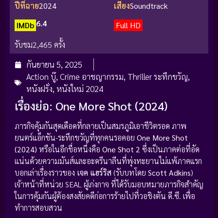
ปีที่ฉาย
2024
เสียง
Soundtrack
6.4
IMDb
Full HD
รับชม
2,465 ครั้ง
กันยายน 5, 2025
Action บู๊
,
Crime อาชญากรรม
,
Thriller ระทึกขวัญ
,
หนังฝรั่ง
,
หนังใหม่ 2024
เรื่องย่อ: One More Shot (2024)
ภารกิจคุ้มกันสุดเดือดที่กลายเป็นสมรภูมิเอาชีวิตรอด ภาพ
ยนตร์แอ็กชัน-ระทึกขวัญที่ทุกคนรอคอย
One More Shot
(2024)
หรือในอีกชื่อหนึ่งคือ
One Shot 2
ซึ่งเป็นภาคต่อที่อัด
แน่นด้วยความมันส์และอะดรีนาลีนที่พุ่งทะยานไม่แพ้ภาคแรก
บอกเล่าเรื่องราวของ
เจค แฮร์ริส
(รับบทโดย
Scott Adkins
)
เจ้าหน้าที่หน่วย SEAL ผู้เก่งกาจ ที่ได้รับมอบหมายภารกิจสำคัญ
ในการคุ้มกันผู้ต้องสงสัยคดีก่อการร้ายไปที่วอชิงตัน ดี.ซี. เพื่อ
ทำการสอบสวน