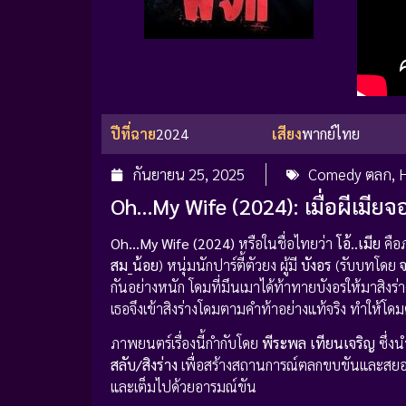
ปีที่ฉาย
2024
เสียง
พากย์ไทย
กันยายน 25, 2025
Comedy ตลก
,
H
Oh…My Wife (2024): เมื่อผีเมียจ
Oh…My Wife (2024)
หรือในชื่อไทยว่า
โอ้..เมีย
คือ
สม_น้อย
) หนุ่มนักปาร์ตี้ตัวยง ผู้มี
บังอร
(รับบทโดย
กันอย่างหนัก โดมที่มึนเมาได้ท้าทายบังอรให้มาสิงร่
เธอจึงเข้าสิงร่างโดมตามคำท้าอย่างแท้จริง ทำให้โด
ภาพยนตร์เรื่องนี้กำกับโดย
พีระพล เทียนเจริญ
ซึ่ง
สลับ/สิงร่าง
เพื่อสร้างสถานการณ์ตลกขบขันและสยอง
และเต็มไปด้วยอารมณ์ขัน