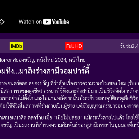
IMDb
Full HD
รับชม
2,4
orror สยองขวัญ
,
หนังใหม่ 2024
,
หนังไทย
อมหึง…มาสิงร่างสามีจอมปาร์ตี้
ภาพยนตร์ตลก-สยองขวัญ ที่ว่าด้วยเรื่องราวความวายป่วงของ
โดม
(รับ
จนิสตา พรหมผดุงชีพ
) ภรรยาที่ขี้หึงและติดสามีมากเป็นชีวิตจิตใจ หลั
างเขาอย่างไม่ตั้งใจ และไม่นานหลังจากนั้นบังอรก็ประสบอุบัติเหตุเสียชี
มต้องใช้ชีวิตในสภาพที่ร่างกายเป็นผู้ชาย แต่มีวิญญาณภรรยาจอมบงการคว
นำเสนอแนวคิด
ตลกร้าย
เมื่อ “เมียไม่ปล่อย” แม้กระทั่งตายไปแล้ว โดยใช้โ
ขวัญ เป็นผลงานที่สำรวจความสัมพันธ์ของคู่สามีภรรยาในมุมมองที่เห