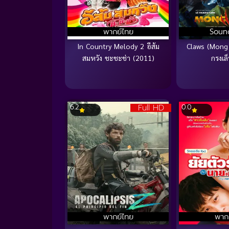
พากย์ไทย
Soun
In Country Melody 2 อีส้ม
Claws (Mong
สมหวัง ชะชะช่า (2011)
กรงเล
Full HD
6.2
0.0
พากย์ไทย
พาก