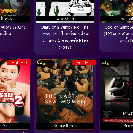
dtrack
พากย์ไทย
พากย์
 Vuot) (2024)
Diary of a Wimpy Kid: The
God of Gamble
็บเลือด
Long Haul ไดอารี่ของเด็กไม่
(1994) คนตัดคน
เอาถ่าน 4: ตะลุยทริปป่วน
เกาจิ้งต
(2017)
Full HD
Full HD
8.2
5.1
ย์ไทย
Soundtrack
ซับไ