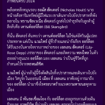
ภาพยนตร์ปี
2024
พล็อตหลักหมุนรอบ
ธอมัส ฮัตเตอร์
(
Nicholas Hoult
) นาย
หน้าอสังหาริมทรัพย์ผู้มีไฟแรง เขาเดินทางไปยังปราสาทที่พัง
ทลายใน
ทรานซิลเวเนีย
ฮัตเตอร์ ถูกส่งไปทำธุรกิจกับลูกค้าผู้
ลึกลับคือ
เคานต์ออร์ล็อก
(
Bill Skarsgård
)
ที่นั่น ฮัตเตอร์ ค้นพบว่า
เคานต์ออร์ล็อก
ไม่ใช่แค่อัศวินผู้แปลก
ประหลาด แต่เป็น
แวมไพร์
ผู้ชั่วร้ายและน่ารังเกียจ
ออร์ล็อก
ได้รับแรงบันดาลใจจากภาพถ่ายของ
เอลเลน ฮัตเตอร์
(
Lily-
Rose Depp
) ภรรยาของ ฮัตเตอร์ และเกิดความ
หลงใหล
ในตัว
เธออย่างรุนแรง
ออร์ล็อก
มอง
เอลเลน
ว่าเป็นคู่ชีวิตที่ถูก
กำหนดไว้จาก
พรหมลิขิต
แวมไพร์
ผู้น่ากลัวผู้นี้จึงตัดสินใจทิ้งปราสาทและเดินทางไปยัง
เมือง วิสบูร์ก ในเยอรมนี
เมือง
ที่
เอลเลน
อาศัยอยู่ การมาถึง
ของ
ออร์ล็อก
นำมาซึ่ง
โรคระบาด
ร้ายแรง
ความหายนะ
คุกคาม
เมือง
เอลเลน
มี
พันธะเชื่อมโยง
กับ
ออร์ล็อก
เธอถูกรบกวนด้วยฝัน
ร้ายและ
ภาพนิมิต
ที่น่ากลัว
เอลเลน
ตระหนักว่าเธอคือ
กุญแจ