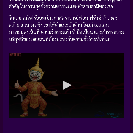
สำคัญ
ในการหยุดยั้ง
ความหายนะ
และทำลาย
สามี
ของเธอ
วิลเลม เดโฟ
รับบทเป็น ศาสตราจารย์ฟอน ฟรันซ์ ตัวละคร
คล้าย
แวน เฮลซิง
เขาให้คำแนะนำด้านมืดแก่
เอลเลน
ภาพยนตร์เน้นที่
ความรักสามเส้า
ที่
บิดเบือน
และสำรวจ
ความ
บริสุทธิ์
ของ
เอลเลน
ที่ต้องปะทะกับ
ความชั่วร้าย
ที่เก่าแก่