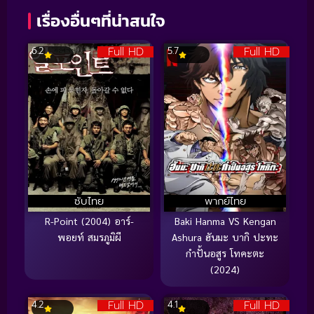
เรื่องอื่นๆที่น่าสนใจ
Full HD
Full HD
6.2
5.7
ซับไทย
พากย์ไทย
R-Point (2004) อาร์-
Baki Hanma VS Kengan
พอยท์ สมรภูมิผี
Ashura ฮันมะ บากิ ปะทะ
กำปั้นอสูร โทคะตะ
(2024)
Full HD
Full HD
4.2
4.1