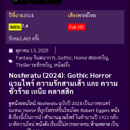
ปีที่ฉาย
2024
เสียง
พากย์ไทย
7.4
IMDb
Full HD
รับชม
2,465 ครั้ง
ตุลาคม 13, 2025
Fantasy จินตนาการ
,
Gothic
,
Horror สยองขวัญ
,
Thriller ระทึกขวัญ
,
หนังฝรั่ง
Nosferatu (2024)
:
Gothic Horror
แวมไพร์
ความรักสามเส้า
และ
ความ
ชั่วร้าย
เหนือ
คลาสสิก
ดูหนังออนไลน์
Nosferatu
ฉบับปี
2024
เป็นภาพยนตร์
Gothic Horror
ที่ถูกรังสรรค์ขึ้นใหม่โดย
Robert Eggers
หนัง
ดี
เรื่องนี้เป็นการนำ
ตำนานแวมไพร์
ในตำนานปี 1922 กลับ
มาตีความใหม่
หนังดัง
เรื่องนี้ไม่ควรพลาดชม
ห้ามพลาด
เป็น