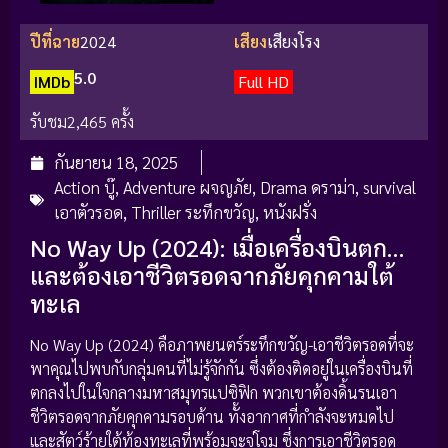
ปีที่ฉาย
2024
เสียง
เสียงโรง
5.0
IMDb
Full HD
รับชม
2,465 ครั้ง
กันยายน 18, 2025
Action บู๊
,
Adventure ผจญภัย
,
Drama ดราม่า
,
survival
เอาตัวรอด
,
Thriller ระทึกขวัญ
,
หนังฝรั่ง
No Way Up (2024): เมื่อเครื่องบินตก…
และต้องเอาชีวิตรอดจากภัยคุกคามใต้
ทะเล
No Way Up (2024) คือภาพยนตร์ระทึกขวัญ-เอาชีวิตรอดที่จะ
พาคุณไปพบกับกลุ่มคนที่ไม่รู้จักกัน ซึ่งต้องติดอยู่ในเครื่องบินที่
ตกลงไปในใจกลางมหาสมุทรแปซิฟิก พวกเขาต้องดิ้นรนเอา
ชีวิตรอดจากภัยคุกคามรอบด้าน ทั้งอากาศที่กำลังจะหมดไป
และสัตว์ร้ายใต้ท้องทะเลที่พร้อมจะจู่โจม ซึ่งการเอาชีวิตรอด