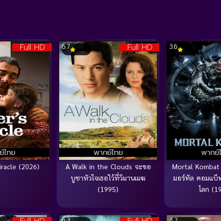
Full HD
Full HD
6.7
3.6
ย์ไทย
พากย์ไทย
พากย์
iracle (2026)
A Walk in the Clouds จะขอ
Mortal Kombat 
บูชาหัวใจเธอไว้ที่วิมานเมฆ
มอร์ทัล คอมแบ็ท
(1995)
โลก (1
6.3
4.2