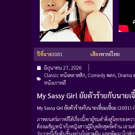
ปีที่ฉาย
2001
เสียง
พากย์ไทย
มิถุนายน 27, 2026
Classic หนังคลาสสิก
,
Comedy ตลก
,
Drama ด
หนังเกาหลี
My Sassy Girl ยัยตัวร้ายกับนายเจ
My Sassy Girl ยัยตัวร้ายกับนายเจี๋ยมเจี้ยม (2001) เร
ภาพยนตร์เกาหลีใต้เรื่องนี้พาผู้ชมดำดิ่งสู่โลกของคว
ต้องเผชิญหน้ากับหญิงสาวผู้มีบุคลิกสุดจัดจ้าน เอ
วุ่นวายนี้เริ่มต้นขึ้นอย่างไม่คาดฝัน และพัฒนาไป