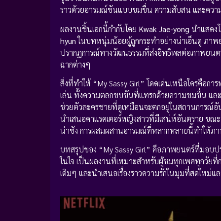
ราวด้วยอารมณ์ขันแบบขมขื่น ความสับสน และควา
ผลงานชิ้นเอกนี้กำกับโดย
Kwak Jae-yong
นำแสดง
hyun
ในบทหนุ่มน้อยผู้ถูกกระทำอย่างน่าเอ็นดู ภาพ
ปรากฏการณ์ทางวัฒนธรรมที่ส่งอิทธิพลต่อภาพยนตร์รอ
ฉากต่างๆ
สิ่งที่ทำให้ “My Sassy Girl” โดดเด่นเหนือใครคื
เล่น ทั้งความตลกขบขันที่แทรกด้วยความขมขื่น และช่ว
ช่วยตัวละครชายที่ดูเหมือนจะตกอยู่ในสถานการณ์อั
นำเสนอคาแรคเตอร์หญิงสาวที่มีเสน่ห์อันตราย ขณะ
น่าชัง การผสมผสานอารมณ์ที่หลากหลายนี้ทำให้ภาพยนต
บทสรุปของ “My Sassy Girl” คือภาพยนตร์ที่มอบประสบ
ในใจ เป็นผลงานที่เหมาะสำหรับผู้ชมทุกเพศทุกวัยท
เดิมๆ และนำเสนอเรื่องราวความรักในมุมที่สดใหม่แล