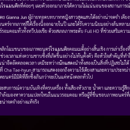
ม
โรแมนติก
ที่ค่อยๆ เผยตัวออกมาภายใต้ความไม่แน่นอนของสถานการณ
โดย
Gianna Jun
ผู้ถ่ายทอดบทบาทหญิงสาวสุดแสบได้อย่างน่าจดจำ เคียง
ยนตร์จากเกาหลีใต้เรื่องนี้ออกฉายในปี และได้รับความนิยมอย่างล้นหล
มคอมทั่วทั้งทวีปเอเชีย ด้วยสเกลภาพระดับ Full HD ที่ช่วยเสริมความส
อการพลิกโฉมขนบของภาพยนตร์
โรแมนติก
คอมเมดี้อย่างสิ้นเชิง การเล่าเรื่องท
งเวลาแห่งความซาบซึ้งที่เกิดขึ้นอย่างไม่ทันตั้งตัว คือหัวใจสำคัญที่ทำใ
นน่าอึดอัดตลอดเวลา เคมีระหว่าง
นักแสดง
นำทั้งสองเป็นสิ่งที่ปฏิเสธไม่ไ
ที่ Cha Tae-hyun สามารถแสดงออกถึงความไร้เดียงสาและความประหม่าได
ร์มีมิติที่ลึกซึ้งเกินกว่าจะเป็นแค่หนังตลกทั่วไป
การณ์ความบันเทิงที่ครบเครื่อง ทั้งเสียงหัวเราะ น้ำตา และความรู้สึกอ
ี่กำลังมองหาความแปลกใหม่ในแนวรอมคอม หรือผู้ที่ชื่นชอบภาพยนตร์ที่
ะน่าจดจำอย่างแท้จริง