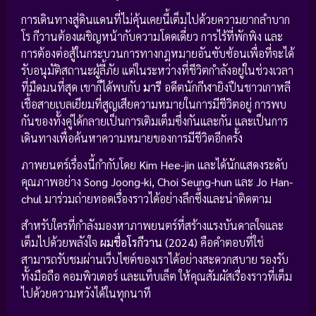
การเดินทางสู่ดินแดนที่ไม่คุ้นเคยนี้เต็มไปด้วยความยากลำบาก
โร กีวานต้องเผชิญหน้ากับความโดดเดี่ยว การไร้ที่พักพิง และ
การต้องต่อสู้ในกระบวนการทางกฎหมายอันซับซ้อนเพื่อที่จะได้
รับอนุมัติสถานะผู้ลี้ภัย แต่ในระหว่างที่ชีวิตกำลังอยู่ในช่วงเวลา
ที่มืดมนที่สุด เขาก็ได้พบกับ
มารี
อดีตนักกีฬายิงปืนชาวเกาหลี
เชื้อสายเบลเยียมที่สูญเสียความหมายในการมีชีวิตอยู่ การพบ
กันของทั้งคู่ได้กลายเป็นการเติมเต็มซึ่งกันและกัน และเป็นการ
เดินทางเพื่อค้นหาความหมายของการมีชีวิตอีกครั้ง
ภาพยนตร์เรื่องนี้กำกับโดย
Kim Hee-jin
และได้นักแสดงระดับ
คุณภาพอย่าง
Song Joong-ki, Choi Seung-hun
และ
Jo Han-
chul
มาร่วมถ่ายทอดเรื่องราวได้อย่างลึกซึ้งและน่าติดตาม
สำหรับใครที่กำลังมองหาภาพยนตร์ที่สร้างแรงบันดาลใจและ
เต็มไปด้วยพลังใจ
ผมชื่อโรกีวาน (2024)
คือคำตอบที่ใช่
สามารถรับชมผ่านเว็บไซต์ของเราได้อย่างสะดวกสบาย รองรับ
ทั้งมือถือ คอมพิวเตอร์ และแท็บเล็ต ให้คุณสัมผัสเรื่องราวที่เต็ม
ไปด้วยความหวังได้ในทุกนาที