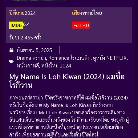
ปีที่ฉาย
2024
เสียง
พากย์ไทย
6.4
IMDb
Full HD
รับชม
2,465 ครั้ง
กันยายน 5, 2025
Drama ดราม่า
,
Romance โรแมนติก
,
ดูหนัง NETFLIX
,
หนังเกาหลี
,
หนังใหม่ 2024
My Name Is Loh Kiwan (2024) ผมชื่อ
โรกีวาน
ภาพยนตร์ดราม่า-ชีวิตจริงจากเกาหลีใต้
ผมชื่อโรกีวาน (2024)
หรือในชื่ออังกฤษ
My Name Is Loh Kiwan
ที่สร้างจาก
นวนิยายเรื่อง
I Met Loh Kiwan
บอกเล่าเรื่องราวการเดินทาง
อันแสนเจ็บปวดและสิ้นหวังของ
โร กีวาน
(รับบทโดย ซงจุงกิ) ผู้
แปรพักตร์ชาวเกาหลีเหนือที่มุ่งหน้าสู่ประเทศเบลเยียมเพียง
ลำพัง เพื่อขอสถานะผู้ลี้ภัยและเริ่มต้นชีวิตใหม่