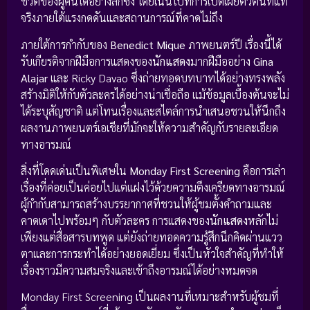
ชีวิตของผู้คนได้อย่างลึกซึ้ง โดยเน้นไปที่การเปิดเผยตัวตนที่แท้
จริงภายใต้แรงกดดันและสถานการณ์ที่คาดไม่ถึง
ภายใต้การกำกับของ
Benedict Mique
ภาพยนตร์ปี เรื่องนี้ได้
รับเกียรติจากฝีมือการแสดงของ
นักแสดง
มากฝีมืออย่าง
Gina
Alajar
และ Ricky Davao ซึ่งถ่ายทอดบทบาทได้อย่างทรงพลัง
สร้างมิติให้กับตัวละครได้อย่างน่าเชื่อถือ แม้ข้อมูลเบื้องต้นจะไม่
ได้ระบุสัญชาติ แต่โทนเรื่องและสไตล์การนำเสนอชวนให้นึกถึง
ผลงานภาพยนตร์เอเชียที่มักจะให้ความสำคัญกับรายละเอียด
ทางอารมณ์
สิ่งที่โดดเด่นเป็นพิเศษใน
Monday First Screening
คือการเล่า
เรื่องที่ค่อยเป็นค่อยไปแต่แฝงไว้ด้วยความตึงเครียดทางอารมณ์
ผู้กำกับสามารถสร้างบรรยากาศที่ชวนให้ผู้ชมตั้งคำถามและ
คาดเดาไปพร้อมๆ กับตัวละคร การแสดงของ
นักแสดง
หลักไม่
เพียงแต่สื่อสารบทพูด แต่ยังถ่ายทอดความรู้สึกนึกคิดผ่านแวว
ตาและการกระทำได้อย่างยอดเยี่ยม ซึ่งเป็นหัวใจสำคัญที่ทำให้
เรื่องราวมีความสมจริงและเข้าถึงอารมณ์ได้อย่างหมดจด
Monday First Screening เป็นผลงานที่เหมาะสำหรับผู้ชมที่