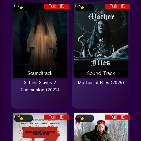
Full HD
Full HD
6.7
6.5
Soundtrack
Sound Track
Satans Slaves 2
Mother of Flies (2025)
Communion (2022)
Full HD
Full HD
6.9
6.5