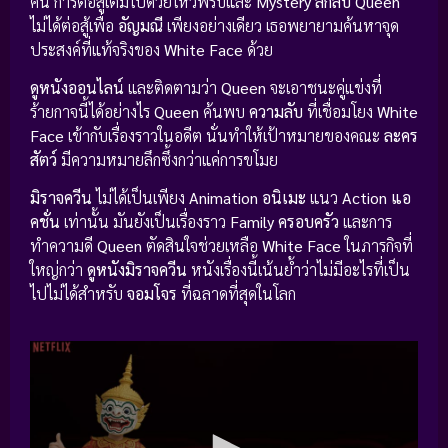
คน การต่อสู้เต็มไปด้วยไหวพริบและ
Mystery ลึกลับ
Queen
ไม่ได้ต่อสู้เพื่อ
อัญมณี
เพียงอย่างเดียว เธอพยายามค้นหาจุด
ประสงค์ที่แท้จริงของ
White Face
ด้วย
ดูหนังออนไลน์
และติดตามว่า
Queen
จะเอาชนะคู่แข่งที่
ร้ายกาจนี้ได้อย่างไร
Queen
ค้นพบ
ความลับ
ที่เชื่อมโยง
White
Face
เข้ากับเรื่องราวในอดีต นั่นทำให้เป้าหมายของคณะ
ละคร
สัตว์
มีความหมายลึกซึ้งกว่าแค่การขโมย
มิราจควีน
ไม่ได้เป็นเพียง
Animation อนิเมะ
แนว
Action แอ
คชั่น
เท่านั้น มันยังเป็นเรื่องราว
Family ครอบครัว
และการ
ทำความดี
Queen
ตัดสินใจช่วยเหลือ
White Face
ในภารกิจที่
ใหญ่กว่า
ดูหนังมิราจควีน
หนังเรื่องนี้เน้นย้ำว่าไม่มีอะไรที่เป็น
ไปไม่ได้สำหรับ
จอมโจร
ที่ฉลาดที่สุดในโลก