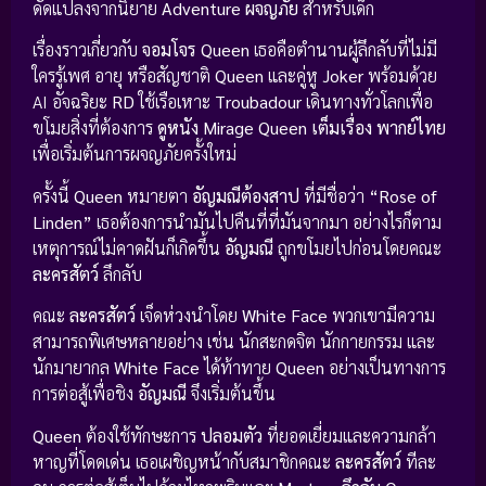
ดัดแปลงจากนิยาย
Adventure ผจญภัย
สำหรับเด็ก
เรื่องราวเกี่ยวกับ
จอมโจร Queen
เธอคือตำนานผู้ลึกลับที่ไม่มี
ใครรู้เพศ อายุ หรือสัญชาติ
Queen
และคู่หู
Joker
พร้อมด้วย
AI อัจฉริยะ
RD
ใช้เรือเหาะ
Troubadour
เดินทางทั่วโลกเพื่อ
ขโมยสิ่งที่ต้องการ
ดูหนัง Mirage Queen เต็มเรื่อง พากย์ไทย
เพื่อเริ่มต้นการผจญภัยครั้งใหม่
ครั้งนี้
Queen
หมายตา
อัญมณีต้องสาป
ที่มีชื่อว่า
“Rose of
Linden”
เธอต้องการนำมันไปคืนที่ที่มันจากมา อย่างไรก็ตาม
เหตุการณ์ไม่คาดฝันก็เกิดขึ้น
อัญมณี
ถูกขโมยไปก่อนโดยคณะ
ละครสัตว์
ลึกลับ
คณะ
ละครสัตว์
เจ็ดห่วงนำโดย
White Face
พวกเขามีความ
สามารถพิเศษหลายอย่าง เช่น นักสะกดจิต นักกายกรรม และ
นักมายากล
White Face
ได้ท้าทาย
Queen
อย่างเป็นทางการ
การต่อสู้เพื่อชิง
อัญมณี
จึงเริ่มต้นขึ้น
Queen
ต้องใช้ทักษะการ
ปลอมตัว
ที่ยอดเยี่ยมและความกล้า
หาญที่โดดเด่น เธอเผชิญหน้ากับสมาชิกคณะ
ละครสัตว์
ทีละ