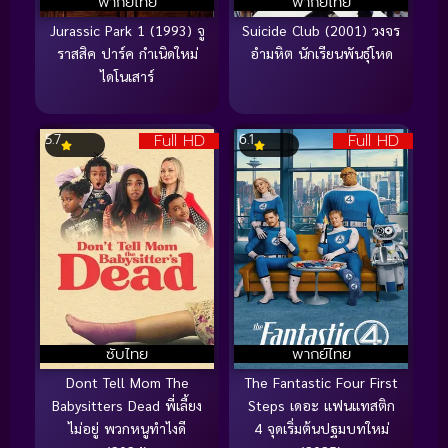
พากย์ไทย
พากย์ไทย
Jurassic Park 1 (1993) จู
Suicide Club (2001) วงจร
ราสสิค ปาร์ค กำเนิดใหม่
อำมหิต นักเรียนพันธุ์โหด
ไดโนเสาร์
Full HD
Full HD
5.7
6.1
ซับไทย
พากย์ไทย
Dont Tell Mom The
The Fantastic Four First
Babysitters Dead พี่เลี้ยง
Steps เดอะ แฟนแทสติก
ไม่อยู่ พวกหนูทำไงดี
4 จุดเริ่มต้นปฐมบทใหม่