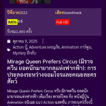
ปีที่ฉาย
2022
เสียง
Soundtrack
6.5
IMDb
Full HD
รับชม
2,465 ครั้ง
ตุลาคม 9, 2025
Action บู๊
,
Adventure ผจญภัย
,
Animation การ์ตูน
,
Mystery ลึกลับ
Mirage Queen Prefers Circus (มิราจ
ควีน ยอดนักมายากลแห่งฟากฟ้า): การ
ประลองระหว่างจอมโจรและคณะละคร
สัตว์
Mirage Queen Prefers Circus
หรือ
มิราจควีน ยอดนัก
มายากลแห่งฟากฟ้า เต็มเรื่อง พากย์ไทย
คือ
หนังญี่ปุ่น
Animation อนิเมะ
แนว
Action แอคชั่น
ภาพยนตร์เรื่องนี้