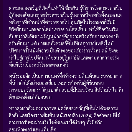
ความสยองขวัญที่เกิดขึ้นทำให้
จื่อจวิน
ผู้จัดการโรงละครตกเป็น
ผู้ต้องสงสัยและถูกกล่าวหาว่าเป็นผู้บงการเบื้องหลังทั้งหมด แต่
หลังจากที่เจ้าหน้าที่ตำรวจจากไป หุ่นเชิดในโรงละครก็เริ่มมี
ชีวิตขึ้นมาและออกไล่ฆ่าเขาอย่างโหดเหี้ยม ทำให้จื่อจวินเริ่ม
สับสนว่าสิ่งที่เขาเผชิญหน้าอยู่คือความจริงหรือภาพลวงตาที่
สร้างขึ้นมา แต่เบาะแสทั้งหมดก็ชี้ไปที่เหตุการณ์เพลิงไหม้
ปริศนาครั้งหนึ่งที่อาจเป็นต้นตอของเรื่องราวทั้งหมดนี้ ซึ่งจะ
นำไปสู่การไขปริศนาที่ซ่อนอยู่ในเงามืดและตามหาความจริง
ที่แท้จริงเบื้องหลังโรงละครแห่งนี้
หนังรอบดึก
เป็นภาพยนตร์ที่สร้างความตื่นเต้นและบรรยากาศ
ที่น่ากลัวได้อย่างยอดเยี่ยม เหมาะสำหรับผู้ที่ชื่นชอบ
ภาพยนตร์สยองขวัญแนวสืบสวนที่มีปมปริศนาให้ร่วมไขไปกับ
ตัวละครตั้งแต่ต้นจนจบ
หากคุณกำลังมองหาภาพยนตร์สยองขวัญที่เต็มไปด้วยความ
ลึกลับและเรื่องราวเข้มข้น
หนังรอบดึก (2024)
คือคำตอบที่ใช่
สามารถรับชมผ่านเว็บไซต์ของเราได้ง่ายๆ ทั้งมือถือ
คอมพิวเตอร์ และแท็บเล็ต