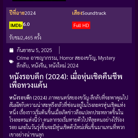
ปีที่ฉาย
2024
เสียง
Soundtrack
6.0
IMDb
Full HD
รับชม
2,465 ครั้ง
กันยายน 5, 2025
Crime อาชญากรรม
,
Horror สยองขวัญ
,
Mystery
ลึกลับ
,
หนังจีน
,
หนังใหม่ 2024
หนังรอบดึก (2024): เมื่อหุ่นเชิดคืนชีพ
เพื่อทวงแค้น
หนังรอบดึก (2024)
ภาพยนตร์สยองขวัญ-ลึกลับที่จะพาคุณไป
สัมผัสกับความน่าสะพรึงกลัวที่ซ่อนอยู่ในโรงละครหุ่นเชิดแห่ง
หนึ่ง เรื่องราวเริ่มต้นขึ้นเมื่อเกิดข่าวลือแปลกประหลาดขึ้นใน
โรงละครแห่งนี้ว่า คนลากรถเริ่มหายตัวไปทีละคนอย่างไร้ร่อง
รอย และในวันรุ่งขึ้นจะมีหุ่นเชิดตัวใหม่เพิ่มขึ้นมาแทนที่พวก
เขาอย่างน่าขนลุก