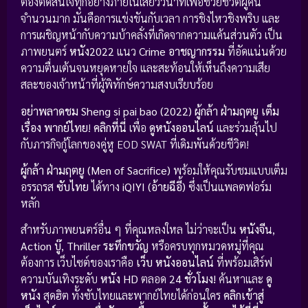
ต้องตัดสินใจทุกอย่างภายในเสี้ยววินาทีเพื่อช่วยชีวิตผู้คน
จำนวนมาก มันคือการแข่งขันกับเวลา การชิงไหวชิงพริบ และ
การเผชิญหน้ากับความบ้าคลั่งที่เกิดจากความแค้นส่วนตัว เป็น
ภาพยนตร์
หนัง2022
แนว
Crime อาชญากรรม
ที่อัดแน่นด้วย
ความตื่นเต้นจนหยุดหายใจ และสะท้อนให้เห็นถึงความเสีย
สละของเจ้าหน้าที่ผู้พิทักษ์ความสงบเรียบร้อย
อย่าพลาดชม
Sheng si pai bao (2022) ผู้กล้า ฝ่ามฤตยู เต็ม
เรื่อง พากย์ไทย
!
คลิกที่นี่
เพื่อ
ดูหนังออนไลน์
และร่วมลุ้นไป
กับภารกิจกู้โลกของคู่หู EOD SWAT ที่เดิมพันด้วยชีวิต!
ผู้กล้า ฝ่ามฤตยู (Men of Sacrifice)
พร้อมให้คุณรับชมแบบเต็ม
อรรถรส
ซับไทย
ได้ทาง
iQIYI (อ้ายฉีอี้)
ซึ่งเป็นแพลตฟอร์ม
หลัก
สำหรับภาพยนตร์อื่น ๆ ที่คุณหลงใหล ไม่ว่าจะเป็น
หนังจีน
,
Action บู๊
,
Thriller ระทึกขวัญ
หรือครบทุกหมวดหมู่ที่คุณ
ต้องการ เว็บไซต์ของเราคือ
เว็บ หนังออนไลน์
ที่พร้อมเสิร์ฟ
ความบันเทิงระดับ
หนัง HD
ตลอด
24 ชั่วโมง!
ค้นหาและ
ดู
หนัง
สุดฮิต ทั้งซับไทยและพากย์ไทยได้ก่อนใคร
คลิกเข้าสู่