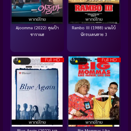
พากย์ไทย
พากย์ไทย
Ajoomma (2022) คุณป้า
Rambo III (1988) แรมโบ้
ซารางเฮ
นักรบเดนตาย 3
Full HD
Full HD
7.3
4.5
พากย์ไทย
พากย์ไทย
Blue Again (2022) บลู
Big Mommas Like