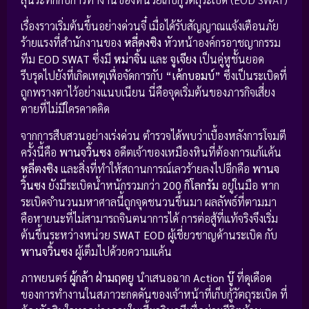
เรื่องราวเริ่มต้นขึ้นอย่างด่วนจี๋ เมื่อได้รับสัญญาณแจ้งเตือนภัย
ร้ายแรงที่สำนักงานของ
หลี่ตงซิง
หัวหน้าองค์กรอาชญากรรม
ทีม
EOD SWAT
ซึ่งมี
หม่าจิ้น
และ
จูเจียง
เป็นคู่หูชั้นยอด
รีบรุดไปยังที่เกิดเหตุเพื่อจัดการกับ
“เค้กบอมบ์”
ซึ่งเป็นระเบิดที่
ถูกพรางตาไว้อย่างแนบเนียน นี่คือจุดเริ่มต้นของภารกิจเสี่ยง
ตายที่ไม่มีใครคาดคิด
จากการสืบสวนอย่างเร่งด่วน ตำรวจได้พบว่าเบื้องหลังการโจมตี
ครั้งนี้คือ
พานจวิ้นซง
อดีตเจ้าของเหมืองหินที่ต้องการแก้แค้น
หลี่ตงซิง
และสิ่งที่ทำให้สถานการณ์เลวร้ายลงไปอีกคือ
พานจ
วิ้นซง
ยังมีระเบิดน้ำหนักรวมกว่า
200 กิโลกรัม
อยู่ในมือ หาก
ระเบิดจำนวนมหาศาลนี้ถูกจุดชนวนขึ้นมา ผลลัพธ์ที่ตามมา
คือหายนะที่ไม่สามารถจินตนาการได้ การต่อสู้ที่แท้จริงจึงเริ่ม
ต้นขึ้นระหว่างหน่วย
SWAT EOD
ผู้เชี่ยวชาญด้านระเบิด กับ
พานจวิ้นซง
ผู้เต็มไปด้วยความแค้น
ภาพยนตร์
ผู้กล้า ฝ่ามฤตยู
นำเสนอฉาก
Action บู๊
ที่ดุเดือด
ของการทำงานในสภาวะกดดันของเจ้าหน้าที่เก็บกู้วัตถุระเบิด ที่