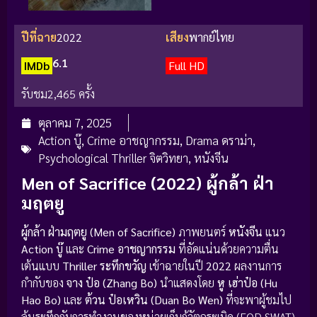
ปีที่ฉาย
2022
เสียง
พากย์ไทย
6.1
IMDb
Full HD
รับชม
2,465 ครั้ง
ตุลาคม 7, 2025
Action บู๊
,
Crime อาชญากรรม
,
Drama ดราม่า
,
Psychological Thriller จิตวิทยา
,
หนังจีน
Men of Sacrifice (2022) ผู้กล้า ฝ่า
มฤตยู
ผู้กล้า ฝ่ามฤตยู (Men of Sacrifice)
ภาพยนตร์
หนังจีน
แนว
Action บู๊
และ
Crime อาชญากรรม
ที่อัดแน่นด้วยความตื่น
เต้นแบบ
Thriller ระทึกขวัญ
เข้าฉายในปี
2022
ผลงานการ
กำกับของ
จาง ป๋อ (Zhang Bo)
นำแสดงโดย
หู เฮ่าป๋อ (Hu
Hao Bo)
และ
ต้วน ป๋อเหวิน (Duan Bo Wen)
ที่จะพาผู้ชมไป
ลุ้นระทึกกับการทำงานของหน่วยเก็บกู้วัตถุระเบิด (EOD SWAT)