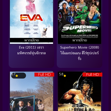
พากย์ไทย
พากย์ไทย
Eva (2011) เอวา
Superhero Movie (2008)
มหัศจรรย์หุ่นจักรกล
ไอ้แมงปอแมน ฮีโร่ซุปเปอร์
รั่ว
Full HD
Full HD
6.7
5.8