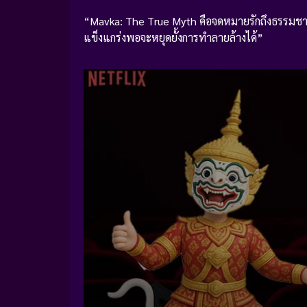
“Mavka: The True Myth คือจดหมายรักถึงธรรมชาติ 
แข็งแกร่งพอจะหยุดยั้งการทำลายล้างได้”