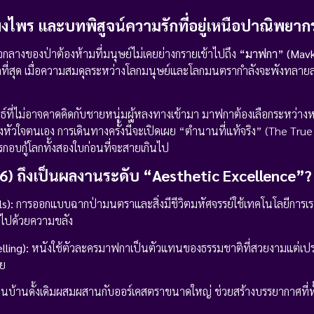
่งพงไพร และบทพิสูจน์ความรักที่อยู่เหนือปาณิพยาก
กลางของป่าต้องห้ามที่มนุษย์ไม่เคยย่างกรายเข้าไปถึง
“มาฟกา” (Mavk
กที่สุด เมื่อความสมดุลระหว่างโลกมนุษย์และโลกมนตรากำลังจะพังทลาย
ที่ไม่อาจคาดคิดกับชายหนุ่มผู้หลงทางเข้ามา มาฟกาต้องเลือกระหว่างห
งหัวใจตนเอง การเดินทางครั้งนี้จะเปิดเผย “ตำนานที่แท้จริง” (The True 
กอบกู้โลกทั้งสองใบก่อนที่จะสายเกินไป
) ถึงเป็นผลงานระดับ “Aesthetic Excellence”?
s):
การออกแบบฉากป่ามนตราและสิ่งมีชีวิตมหัศจรรย์ใช้เทคโนโลยีการเรน
มไปด้วยความขลัง
lling):
หนังใช้ตัวละครมาฟกาเป็นตัวแทนของธรรมชาติที่สวยงามแต่เป
าย
้นบ้านดั้งเดิมผสมผสานกับออร์เคสตราขนาดใหญ่ ช่วยสร้างบรรยากาศที่