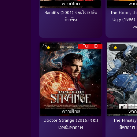
พากย์ไทย
พาก
Bandits (2001) จอมโจรปล้น
The Good, th
ค้างคืน
Ugly (1996) 
เ
Full HD
7.5
7.2
พากย์ไทย
พาก
Doctor Strange (2016) จอม
The Himalay
เวทย์มหากาฬ
มิตรภาพ 