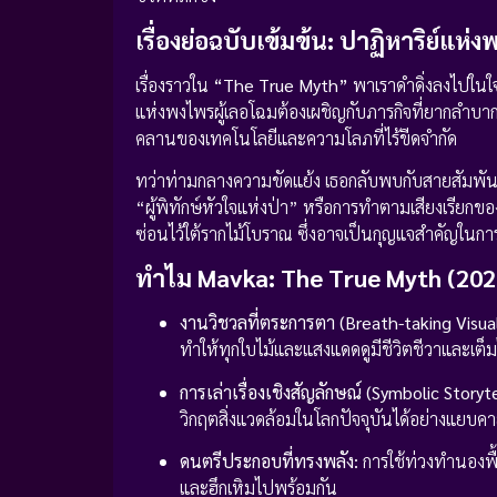
เรื่องย่อฉบับเข้มข้น: ปาฏิหาริย์แห
เรื่องราวใน
“The True Myth”
พาเราดำดิ่งลงไปในใจ
แห่งพงไพรผู้เลอโฉมต้องเผชิญกับภารกิจที่ยากลำบา
คลานของเทคโนโลยีและความโลภที่ไร้ขีดจำกัด
ทว่าท่ามกลางความขัดแย้ง เธอกลับพบกับสายสัมพันธ์
“ผู้พิทักษ์หัวใจแห่งป่า” หรือการทำตามเสียงเรียกขอ
ซ่อนไว้ใต้รากไม้โบราณ ซึ่งอาจเป็นกุญแจสำคัญในการ
ทำไม Mavka: The True Myth (2026
งานวิชวลที่ตระการตา (Breath-taking Visual
ทำให้ทุกใบไม้และแสงแดดดูมีชีวิตชีวาและเต็
การเล่าเรื่องเชิงสัญลักษณ์ (Symbolic Storyte
วิกฤตสิ่งแวดล้อมในโลกปัจจุบันได้อย่างแยบค
ดนตรีประกอบที่ทรงพลัง:
การใช้ท่วงทำนองพื
และฮึกเหิมไปพร้อมกัน