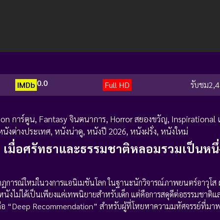
0.0
IMDb
Full HD
รับชม
2,4
on การ์ตูน
,
Fantasy จินตนาการ
,
Horror สยองขวัญ
,
Inspirational
หนังต่างประเทศ
,
หนังน่าดู
,
หนังปี 2026
,
หนังฝรั่ง
,
หนังใหม่
: เมื่อศรัทธาและธรรมชาติหลอมรวมเป็นหนึ
กฏการณ์ใหม่ในวงการแอนิเมชันโลก ในฐานะนักวิจารณ์ภาพยนตร์อาวุโส
หนังไม่ได้เป็นเพียงแค่เทพนิยายสำหรับเด็ก แต่คือการสดุดีต่อธรรมชาต
งปี นี่คือ “Deep Recommendation” สำหรับผู้ที่โหยหาความมหัศจรรย์ที่ม