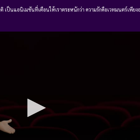
เป็นแอนิเมชันที่เตือนให้เราตระหนักว่า ความรักคือเวทมนตร์เพียงอย่