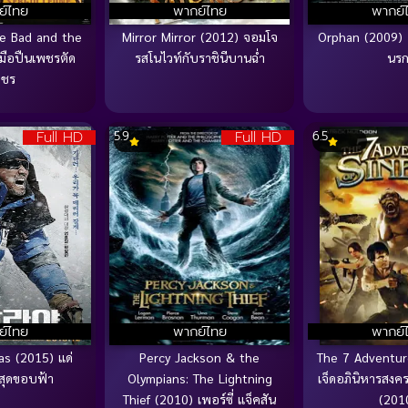
ย์ไทย
พากย์ไทย
พากย์
e Bad and the
Mirror Mirror (2012) จอมโจ
Orphan (2009) 
มือปืนเพชรตัด
รสโนไวท์กับราชินีบานฉ่ำ
นร
พชร
Full HD
Full HD
5.9
6.5
ย์ไทย
พากย์ไทย
พากย์
as (2015) แด่
Percy Jackson & the
The 7 Adventur
สุดขอบฟ้า
Olympians: The Lightning
เจ็ดอภินิหารสง
Thief (2010) เพอร์ซี่ แจ็คสัน
(201