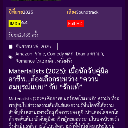
ปีที่ฉาย
2025
เสียง
Soundtrack
6.4
IMDb
Full HD
รับชม
2,465 ครั้ง
กันยายน 26, 2025
Amazon Prime
,
Comedy ตลก
,
Drama ดราม่า
,
Romance โรแมนติก
,
หนังฝรั่ง
Materialists (2025): เมื่อนักจับคู่มือ
อาชีพ…ต้องเลือกระหว่าง “ความ
สมบูรณ์แบบ” กับ “รักแท้”
Materialists (2025)
คือภาพยนตร์ตลกโรแมนติก-ดราม่า ที่จะ
พาผู้ชมไปสำรวจความสัมพันธ์และความรักในโลกที่ให้ความ
สำคัญกับ
สถานะทางวัตถุ
เรื่องราวของ
ลูซี่
(นำแสดงโดย
ดาโก
ต้า จอห์นสัน
) นักจับคู่มืออาชีพผู้ทะเยอทะยานในนครนิวยอร์ก
ซึ่งดำเนินธุรกิจภายใต้แนวคิดความรักที่คำนึงถึงผลประโยชน์