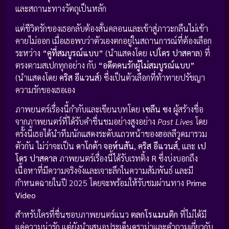
และสถานะทางวัตถุเป็นหลัก
แต่ชีวิตรักของเธอกลับต้องสั่นคลอนและเข้าสู่ภาวะกลืนไม่เข้า
คายไม่ออก เมื่อเธอพบว่าตัวเองตกอยู่ในสถานการณ์ที่ต้องเลือก
ระหว่าง
“คู่ที่สมบูรณ์แบบ”
(นำแสดงโดย
เปโดร ปาสคาล
) ที่
ตรงตามสเปกทุกอย่าง กับ
“อดีตคนรักผู้ไม่สมบูรณ์แบบ”
(นำแสดงโดย
คริส อีแวนส์
) ซึ่งเป็นตัวเลือกที่ท้าทายปรัชญา
ความรักของเธอเอง
ภาพยนตร์เรื่องนี้กำกับและเขียนบทโดย
เซลีน ซง
ผู้สร้างชื่อ
จากภาพยนตร์ที่ได้รับคำชื่นชมอย่างสูงอย่าง
Past Lives
โดย
ครั้งนี้เธอได้นำทีมนักแสดงระดับแถวหน้าของฮอลลีวูดมารวม
ตัวกัน ไม่ว่าจะเป็น
ดาโกต้า จอห์นสัน
,
คริส อีแวนส์
, และ
เป
โดร ปาสคาล
ภาพยนตร์เรื่องนี้ได้รับเรทติ้ง
R
ซึ่งบ่งบอกถึง
เนื้อหาที่มีความจริงจังและเจาะลึกในความสัมพันธ์ และมี
กำหนดฉายในปี 2025 โดยจะพร้อมให้รับชมผ่านทาง
Prime
Video
สำหรับใครที่ชื่นชอบภาพยนตร์แนว
ตลกโรแมนติก
ที่ไม่ได้มี
แค่ความน่ารัก แต่ยังนำเสนอประเด็นดราม่าและคำถามเกี่ยวกับ