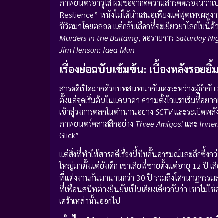
ภาพยนตร์อาวุโส ผมขอจำกัดความสารคดีเรื่องนี้ว่า
Resilience” หนังไม่ได้นำเสนอเพียงแค่ฟุตเทจผลง
ชีวิตมาโดยตลอด แต่กลับเลือกที่จะเยียวยาโลกใบนี้ด
Murders in the Building
, คอรายการ
Saturday Nig
Jim Henson: Idea Man
เรื่องย่อฉบับเข้มข้น: เบื้องหลังรอยย
สารคดีเปิดฉากด้วยบทสนทนากันเองระหว่างผู้กำกับ 
ตั้งแต่จุดเริ่มต้นในแคนาดา ความตั้งใจแรกเริ่มท
เข้าสู่วงการตลกในตำนานอย่าง
SCTV
และระเบิดพลั
ภาพยนตร์คลาสสิกอย่าง
Three Amigos!
และ
Inner
Glick”
แต่สิ่งที่ทำให้สารคดีเรื่องนี้บีบคั้นอารมณ์และลึกซึ้ง
ใหญ่มาตั้งแต่ยังเด็ก เขาเสียพี่ชายตั้งแต่อายุ 12 ป
ที่แต่งงานกันมานานกว่า 30 ปี รวมถึงโศกนาฏกรรมล่
ที่เพื่อนสนิทต่างยืนยันเป็นเสียงเดียวกันว่า เขาไม่
เศร้าเหล่านั้นออกไป