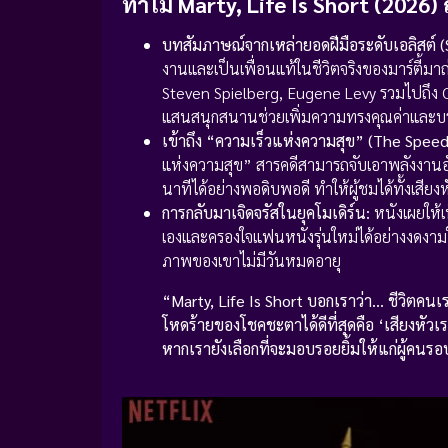
ทำไม Marty, Life Is Short (2026) ถึ
บทสัมภาษณ์จากเหล่ายอดฝีมือระดับเอลิสต์ (
งานและเป็นเพื่อนแท้ในชีวิตจริงของมาร์ตี้ม
Steven Spielberg, Eugene Levy รวมไปถึง Cat
แสนสนุกสนานช่วยเพิ่มความทรงคุณค่าและบรรย
เข้าถึง “ความเร็วแห่งความสุข” (The Speed
แห่งความสุข” สารคดีสามารถจับเอาพลังงาน
นาทีได้อย่างพอดิบพอดี ทำให้ผู้ชมได้ทั้งเสี
การกลับมาเจิดจรัสในยุคโมเดิร์น:
หนังเผยให้เห
เองและครองใจแฟนหนังรุ่นใหม่ได้อย่างงดงามใน
ภาพของเขาไม่มีวันหมดอายุ
“Marty, Life Is Short บอกเราว่า… ชีวิตคนเร
โหดร้ายของโชคชะตาได้ดีที่สุดคือ ‘เสียงหัวเร
หากเรายังเลือกที่จะมอบรอยยิ้มให้แก่ผู้คนรอ