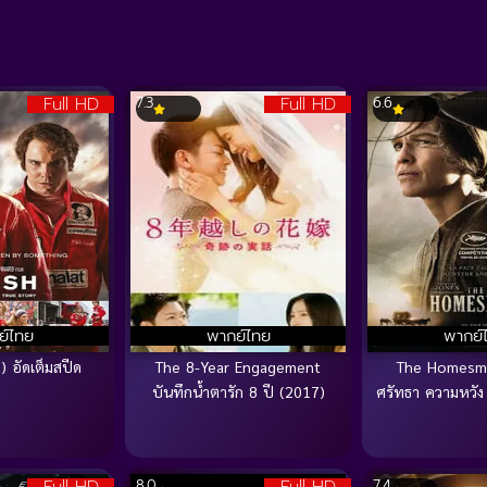
Full HD
Full HD
7.3
6.6
ย์ไทย
พากย์ไทย
พากย์
 อัดเต็มสปีด
The 8-Year Engagement
The Homesm
บันทึกน้ำตารัก 8 ปี (2017)
ศรัทธา ความหวัง
Full HD
Full HD
8.0
7.4