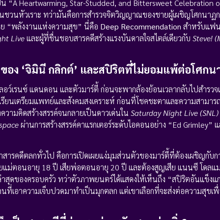
เป็น “A Heartwarming, Star-Studded, and Bittersweet Celebration
านชวนหัวเราะ ทว่ามันคือการสำรวจจิตวิญญาณของชายผู้เผชิญโศกนาฏกร
้วย “พลังงานแห่งความสุข” นี่คือ
Deep Recommendation
สำหรับแฟนซ
ht Live
และผู้ที่ชื่นชอบสารคดีสร้างแรงบันดาลใจสไตล์เดียวกับ
Steve! (
ิ้มของ ‘จิมินี กลิกต์’ และสปิริตที่ไม่ยอมแพ้ต่อโศ
ลอว์เรนซ์ แดนดอน และตัวมาร์ตี้ ก่อนจะพากล้องย้อนเวลากลับไปสำรวจเ
ี่อยากเรียนเตรียมแพทย์และสังคมสงเคราะห์ ก่อนที่โชคชะตาและความสามา
งความคิดสร้างสรรค์จนกลายเป็นดาวเด่นใน
Saturday Night Live (SNL)
space
ผ่านการสร้างสรรค์คาแรกเตอร์ระดับไอคอนอย่าง “Ed Grimley” แ
กว่าสารคดีตลกทั่วไป คือการเปิดเผยแง่มุมส่วนตัวของมาร์ตี้ที่ต้องเผชิญกับการ
ี เสียแม่ตอนอายุ 18 ปี เสียพ่อตอนอายุ 20 ปี และต้องสูญเสีย แนนซี โดลแม
าสุดของครอบครัว ทว่าตัวภาพยนตร์ได้แสดงให้เห็นถึง “สปิริตอันแข็งแกร
ใช่คนที่เอาความเจ็บปวดมาทำเป็นมุกตลก แต่เขาเลือกที่จะส่งต่อความสุขเพื