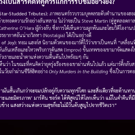
งเป็นสารคดีที่คู่ควรแก่การรับชมอย่างยิ่ง?
Star-Studded Tributes):
ภาพยนตร์รวบรวมบุคคลระดับตำนานของฮอลลีว
าถ่ายทอดความรักอย่างล้นหลาม ไม่ว่าจะเป็น Steve Martin (คู่หูตลอดกา
herine O’Hara ผู้ล่วงลับ ซึ่งการได้เห็นความผูกพันและโฮมวิดีโองานปาร
ากาศอันน่าถวิลหา (Nostalgia) ได้เป็นอย่างดี
 of Joy):
ทอม แฮงก์ส นิยามตัวตนของมาร์ตี้ไว้ว่าเขาเป็นคนที่ “เคลื่อนท
อันล้นเหลือและไหวพริบการด้นสด (Improv) ขั้นเทพของเขามาจัดแสด
ยงหัวเราะและน้ำตาแห่งความตื้นตันไปพร้อมๆ กัน
็นว่า ในขณะที่คนคิดว่ายุครุ่งเรืองของเขาผ่านพ้นไปแล้ว แต่มาร์ตี้กลับ
วัยเก๋าผ่านซีรีส์ฮิตอย่าง
Only Murders in the Building
ซึ่งเป็นการตอ
ามันสั้นเกินกว่าจะจมปลักอยู่กับความทุกข์โศก และสิ่งเดียวที่จะต้านท
าะและมิตรภาพ’ มาร์ติน ชอร์ต ได้พิสูจน์ให้โลกเห็นว่า แม้ในค่ำคืนที่มืด
บข้าง แสงสว่างแห่งความสุขก็จะไม่มีวันดับสูญไปจากชีวิตเรา”