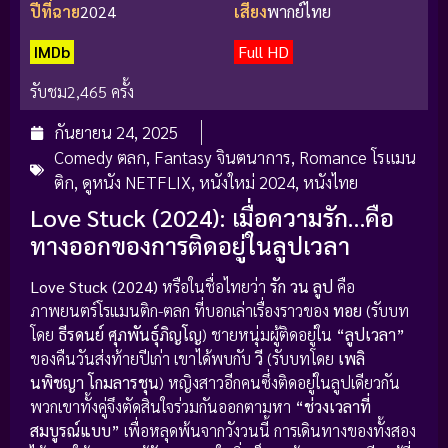
ปีที่ฉาย
2024
เสียง
พากย์ไทย
IMDb
Full HD
รับชม
2,465 ครั้ง
กันยายน 24, 2025
Comedy ตลก
,
Fantasy จินตนาการ
,
Romance โรแมน
ติก
,
ดูหนัง NETFLIX
,
หนังใหม่ 2024
,
หนังไทย
Love Stuck (2024): เมื่อความรัก…คือ
ทางออกของการติดอยู่ในลูปเวลา
Love Stuck (2024)
หรือในชื่อไทยว่า
รัก วน ลูป
คือ
ภาพยนตร์โรแมนติก-ตลก ที่บอกเล่าเรื่องราวของ
ทอย
(รับบท
โดย
ธีรดนย์ ศุภพันธุ์ภิญโญ
) ชายหนุ่มผู้ติดอยู่ใน
“ลูปเวลา”
ของคืนวันส่งท้ายปีเก่า เขาได้พบกับ
วี
(รับบทโดย
เพลิ
นพิชญา โกมลารชุน
) หญิงสาวอีกคนซึ่งติดอยู่ในลูปเดียวกัน
พวกเขาทั้งคู่จึงตัดสินใจร่วมกันออกตามหา
“ช่วงเวลาที่
สมบูรณ์แบบ”
เพื่อหลุดพ้นจากวังวนนี้ การเดินทางของทั้งสอง