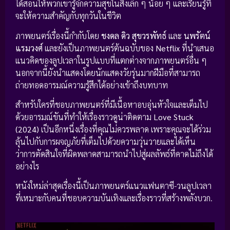
ได้สอนให้พวกเขารู้จักความสุขในสิ่งเล็ก ๆ น้อย ๆ และเรียนรู้ที่
จะให้ความสำคัญกับทุกวันในชีวิต
ภาพยนตร์เรื่องนี้กำกับโดย
ชงดล ดิว สุขวรพัทธ์
และ
นพรัตน์
แรมวงศ์
และยังเป็นภาพยนตร์ต้นฉบับของ
Netflix
ที่นำเสนอ
แนวคิดของลูปเวลาในรูปแบบที่แตกต่างจากภาพยนตร์อื่น ๆ
นอกจากนี้ยังนำแสดงโดยนักแสดงวัยรุ่นมากฝีมือที่สามารถ
ถ่ายทอดอารมณ์ความรู้สึกได้อย่างเข้าถึงบทบาท
สำหรับใครที่ชอบภาพยนตร์ที่มีเนื้อหาอบอุ่นหัวใจและเต็มไป
ด้วยอารมณ์ขันที่ทำให้เรื่องราวดูน่าติดตาม
Love Stuck
(2024)
เป็นอีกหนึ่งเรื่องที่คุณไม่ควรพลาด เพราะคุณจะได้ร่วม
ลุ้นไปกับการผจญภัยที่เต็มไปด้วยความวุ่นวายและได้เห็น
ว่าการตัดสินใจที่ผิดพลาดสามารถนำไปสู่ผลลัพธ์ที่คาดไม่ถึงได้
อย่างไร
หนังใหม่ล่าสุดเรื่องนี้เป็นภาพยนตร์แนวแฟนตาซี-วนลูปเวลา
ที่เหมาะกับคนที่ชอบความบันเทิงและเรื่องราวที่สร้างพลังบวก.