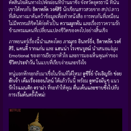
ตัดสินใจเดินทางไปพักผ่อนที่บ้านผาซิง จังหวัดอุดรธานี ที่นั่น
เขาได้พบกับ
ธิดาหลัด วงศ์สิริ
นักเขียนสาวสวยจาก สปป.ลาว
ที่เดินทางมาค้นคว้าข้อมูลเพื่อทำหนังสือ การพบกันที่เหมือน
ไม่มีพรหมลิขิตได้ก่อตัวเป็น
ความผูกพัน
และเรื่องราวความรัก
ข้ามพรมแดนที่เปลี่ยนแปลงชีวิตของคงไปอย่างสิ้นเชิง
ภาพยนตร์เรื่องนี้นำแสดงโดย
ภาณุกร อินทร์ยิ่ง
,
ธิดาหลัด วงศ์
สิริ
,
แคนดี้ รากแก่น
และ
แฮนน่า โรเซนบูลม์
นำเสนอแง่มุม
Emotional
ของการเยียวยาหัวใจ และการมองเห็นคุณค่าของ
ชีวิตประจำวัน
ในแบบที่เรียบง่ายและจริงใจ
หนุ่มอกหักจะกลับมาเชื่อในรักแท้ได้ไหม!
ดูซีรี่ย์
บังเอิญรัก ข่อย
ฮักเจ้า เต็มเรื่องออนไลน์
ได้แล้ววันนี้ พร้อม
ดูหนังมันๆ
แนว
รักโรแมนติก ดราม่า
ที่จะทำให้คุณ
ตื่นเต้นและซาบซึ้งไปกับ
การเริ่มต้นครั้งใหม่
!