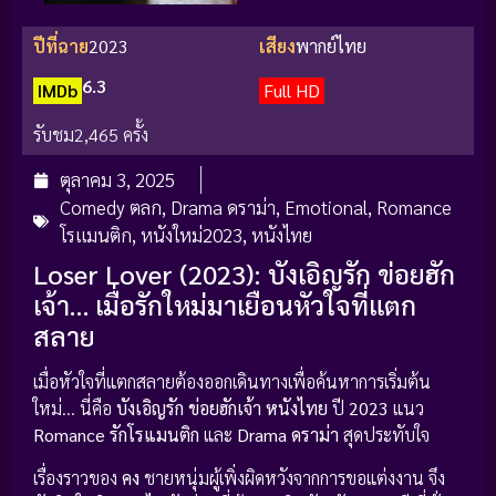
ปีที่ฉาย
2023
เสียง
พากย์ไทย
6.3
IMDb
Full HD
รับชม
2,465 ครั้ง
ตุลาคม 3, 2025
Comedy ตลก
,
Drama ดราม่า
,
Emotional
,
Romance
โรแมนติก
,
หนังใหม่2023
,
หนังไทย
Loser Lover (2023): บังเอิญรัก ข่อยฮัก
เจ้า… เมื่อรักใหม่มาเยือนหัวใจที่แตก
สลาย
เมื่อหัวใจที่แตกสลายต้องออกเดินทางเพื่อค้นหาการเริ่มต้น
ใหม่… นี่คือ
บังเอิญรัก ข่อยฮักเจ้า
หนังไทย
ปี
2023
แนว
Romance รักโรแมนติก
และ
Drama ดราม่า
สุดประทับใจ
เรื่องราวของ
คง
ชายหนุ่มผู้เพิ่งผิดหวังจากการขอแต่งงาน จึง