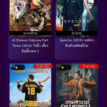
พากย์ไทย
ซับไทย
A Chinese Odyssey Part
Spectre (2015) องค์กร
Three (2016) ไซอิ๋ว เดี๋ยว
ลับดับพยัคฆ์ร้าย
ลิงเดี๋ยวคน 3
Full HD
Full HD
6.4
3.0