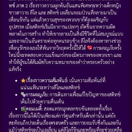
ทช์ ภาค 2
เรื่องราวความผูกพันอันแสนพิเศษระหว่างเด็กหญิง
ชาวฮาวาย ลีโล และ สติทช์ เอเลี่ยนจอมป่วนที่กลายมาเป็น
เพื่อนรักกัน แต่แล้วความสุขของพวกเขาก็ต้องเผชิญกับ
อุปสรรค เมื่อสติทช์เริ่มมีอาการแปลกๆ เกิดขึ้นจากความผิด
พลาดในการสร้าง ทำให้เขากลายเป็นสิ่งมีชีวิตที่ไม่สมบูรณ์แบบ
และอาจเป็นอันตรายต่อทุกคนรอบข้าง ลีโลจึงต้องหาทางช่วย
เพื่อนรักของเธอให้พ้นจากวิกฤตครั้งนี้ให้ได้
การผจญภัยครั้ง
ใหม่นี้จะทดสอบความแข็งแกร่งของมิตรภาพของพวกเขา และ
ทำให้ผู้ชมได้สัมผัสกับความหมายของคำว่าครอบครัวอย่าง
แท้จริง
เรื่องราวความสัมพันธ์:
เน้นความสัมพันธ์ที่
แน่นแฟ้นระหว่างลีโลและสติทช์
การผจญภัย:
การเดินทางเพื่อแก้ไขปัญหาของสติทช์
เต็มไปด้วยความตื่นเต้น
คอมเมดี้:
สอดแทรกมุกตลกขบขันตลอดทั้งเรื่อง
เรื่องราวนี้ไม่ได้เป็นเพียงแค่การ์ตูนสำหรับเด็กเท่านั้น แต่ยัง
สะท้อนถึงประเด็นเรื่อง
ครอบครัว
และการยอมรับซึ่งกันและกัน
แม้ว่าสติทช์จะเป็นเอเลี่ยน แต่ลีโลก็รักและพร้อมที่จะช่วยเหลือ