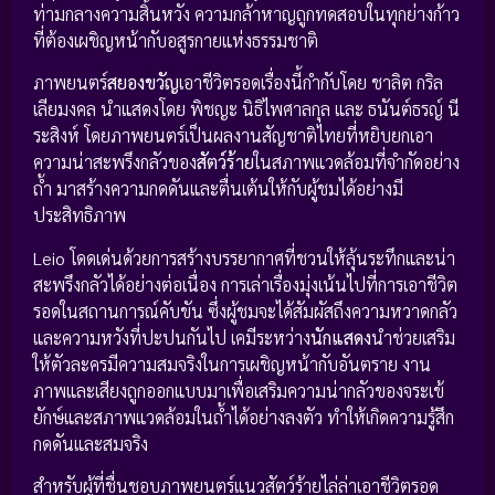
ท่ามกลางความสิ้นหวัง ความกล้าหาญถูกทดสอบในทุกย่างก้าว
ที่ต้องเผชิญหน้ากับอสูรกายแห่งธรรมชาติ
ภาพยนตร์
สยองขวัญ
เอาชีวิตรอดเรื่องนี้กำกับโดย ชาลิต กริล
เลียมงคล นำแสดงโดย พิชญะ นิธิไพศาลกุล และ ธนันต์ธรญ์ นี
ระสิงห์ โดยภาพยนตร์เป็นผลงานสัญชาติไทยที่หยิบยกเอา
ความน่าสะพรึงกลัวของ
สัตว์ร้าย
ในสภาพแวดล้อมที่จำกัดอย่าง
ถ้ำ มาสร้างความกดดันและตื่นเต้นให้กับผู้ชมได้อย่างมี
ประสิทธิภาพ
Leio โดดเด่นด้วยการสร้างบรรยากาศที่ชวนให้ลุ้นระทึกและน่า
สะพรึงกลัวได้อย่างต่อเนื่อง การเล่าเรื่องมุ่งเน้นไปที่การเอาชีวิต
รอดในสถานการณ์คับขัน ซึ่งผู้ชมจะได้สัมผัสถึงความหวาดกลัว
และความหวังที่ปะปนกันไป เคมีระหว่าง
นักแสดง
นำช่วยเสริม
ให้ตัวละครมีความสมจริงในการเผชิญหน้ากับอันตราย งาน
ภาพและเสียงถูกออกแบบมาเพื่อเสริมความน่ากลัวของจระเข้
ยักษ์และสภาพแวดล้อมในถ้ำได้อย่างลงตัว ทำให้เกิดความรู้สึก
กดดันและสมจริง
สำหรับผู้ที่ชื่นชอบภาพยนตร์แนวสัตว์ร้ายไล่ล่าเอาชีวิตรอด