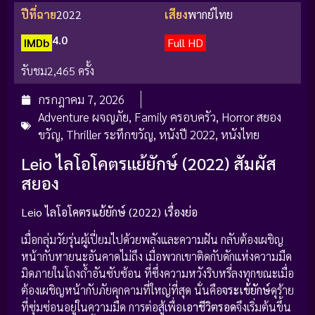
ปีที่ฉาย
2022
เสียง
พากย์ไทย
4.0
IMDb
Full HD
รับชม
2,465 ครั้ง
กรกฎาคม 7, 2026
Adventure ผจญภัย
,
Family ครอบครัว
,
Horror สยอง
ขวัญ
,
Thriller ระทึกขวัญ
,
หนังปี 2022
,
หนังไทย
Leio ไลโอโคตรแย้ยักษ์ (2022) สัมผัส
สยอง
Leio ไลโอโคตรแย้ยักษ์ (2022) เรื่องย่อ
เมื่อกลุ่มวัยรุ่นผู้เปี่ยมไปด้วยพลังและความฝัน กลับต้องเผชิญ
หน้ากับหายนะอันคาดไม่ถึง เมื่อพวกเขาติดกับดักแห่งความมืด
มิดภายในโถงถ้ำอันซับซ้อน ที่ซึ่งความหวังริบหรี่ลงทุกขณะเมื่อ
ต้องเผชิญหน้ากับภัยคุกคามที่ใหญ่ที่สุด นั่นคือ
จระเข้ยักษ์
ดุร้าย
ที่ซุ่มซ่อนอยู่ในความมืด การต่อสู้เพื่อ
เอาชีวิตรอด
จึงเริ่มต้นขึ้น