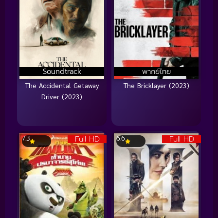
Soundtrack
พากย์ไทย
The Accidental Getaway
The Bricklayer (2023)
Driver (2023)
Full HD
Full HD
7.3
6.6