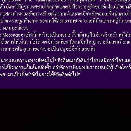
้ว ยังทำให้ผู้ชมเพศชายได้ฉุกคิดและเข้าใจความรู้สึกของอีกฝ่ายได้อย่างลึ
ักแสดงนำชายสลัดภาพลักษณ์ความเท่และระเบิดพลังคอมเมดี้หน้าตายได้อ
ห้เสียใจเพราะถูกหักอกทำออกมาได้ตลกธรรมชาติ ขณะที่นักแสดงหญิงในบท
อย่างสมบูรณ์แบบ
ve Message):
แม้หน้าหนังจะเป็นคอมเมดี้จิกกัด แต่ในช่วงครึ่งหลัง หนังไม่ไ
่อสารให้เห็นว่า ไม่ว่าจะเป็นโลกที่เพศไหนเป็นใหญ่ ความไม่เท่าเทียมแ
ุดคือการเคารพในคุณค่าของความเป็นมนุษย์ซึ่งกันและกัน
 อำนาจและสถานะทางสังคมไม่ใช่สิ่งที่จะมาตัดสินว่าใครเหนือกว่าใคร แล
ด้วยการแก้แค้นสลับขั้ว ทว่าคือการที่มนุษย์เราตระหนักรู้ เปิดใจกว
เพศ’ มาเป็นข้อจำกัดในการใช้ชีวิตอีกต่อไป”