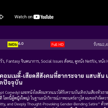
6.0
IMDb
Full HD
รับชม
2,4
รัว
,
Fantasy จินตนาการ
,
Social Issues สังคม
,
ดูหนัง Netflix
,
หนัง 
์คอมเมดี้-เสียดสีสังคมที่ฮากระจาย แสบสั
คปัจจุบัน
 Comedy) และหนังไอเดียแหวกแนวได้รับความบันเทิงปนเสียงหัวเราะ
ที โลกนี้ผู้หญิงใหญ่
) ในฐานะนักวิจารณ์ภาพยนตร์อาวุโส ผมขอจำกัดค
ly Witty, and Deeply Thought-Provoking Gender-Bending Satire” ตัวห