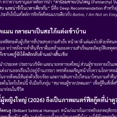
หลัก ทว่าความชาญฉลาดคือการนำ
“ค่านิยมชายเป็นใหญ่ (Patriarchy) ใน
สบ และน่ารักในเวลาเดียวกัน”
นี่คือ
Deep Recommendation
สำหรับผู
ยประทับใจในสไตล์การจิกกัดสังคมแบบเดียวกับ
Barbie
,
I Am Not an Eas
่มมาดแมน กลายมาเป็นสะใภ้แต่งเข้าบ้าน
อฟฟิศระดับผู้บริหารที่ประสบความสำเร็จ หน้าตาดี แต่แฝงไปด้วยทัศนค
อ ทว่าหลังจากค่ำคืนที่เขาดื่มเหล้าฉลองความสำเร็จและเกิดอุบัติเหตุต
ี่เขาเคยรู้จักได้พลิกกลับด้านอย่างสิ้นเชิง!
นผู้นำประเทศ ประธานบริษัท และนายทหารยศใหญ่ ส่วนผู้ชายกลายเป็นเพศ
้แต่งงานออกเรือนไปอยู่บ้านภรรยา พชรต้องเผชิญหน้ากับความโกลาหลเม
นจากสังคมให้แต่งตัวเรียบร้อย และการเดินทางไปไหนมาไหนยามค่ำคืน
โลกใบใหม่นี้ จับมือกับกลุ่ม “สมาคมผู้ชายปลดแอก” เพื่อกู้คืนศักดิ์ศรี 
มาก่อนในชีวิต
ผู้หญิงใหญ่ (2026) ถึงเป็นภาพยนตร์ฟีลกู๊ดที่น่าดู
คนดู (Brilliant Satirical Humour):
หนังเก่งมากในการหยิบยกพฤติกรรมห
ย่าพูดเสียงดัง” หรือ “แต่งตัวแบบนี้อยากโดนฉุดหรือไง” มาให้ตัวละครผู