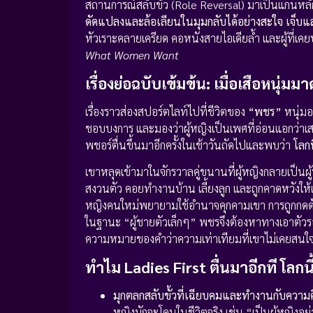
สถานการณ์สลับขั้ว (Role Reversal) มาเป็นแกน
ดัดแปลงและล้อเลียนในมุมกลับได้อย่างสะใจ เจ็บแ
หัวเราะคลายเครียด คอหนังสายไอเดียล้ำ และผู้ที่เค
What Women Want
เรื่องย่อฉบับเข้มข้น: เมื่อเสือหนุ
เรื่องราวส่องสปอร์ตไลท์ไปที่ชีวิตของ
“พชร”
หนุ่มอ
ชอบบงการ และมองว่าผู้หญิงเป็นเพศที่อ่อนแอกว่าเสม
พชอร์ตื่นขึ้นมาอีกครั้งในเช้าวันถัดไปและพบว่า
โลกท
เขาหลุดเข้ามาในจักรวาลคู่ขนานที่ผู้หญิงกลายเป็
สงวนตัว คอยทำงานบ้าน เลี้ยงลูก และถูกคาดหวังให
หญิงคนใหม่พยายามใช้อำนาจคุกคามเขา การถูกกดดั
ในฐานะ “ผู้ชายตัวเล็กๆ” พชรจึงต้องหาทางเอาตัวรอดใน
ความหมายของคำว่าความเท่าเทียมที่เขาไม่เคยสนใจ
ทำไม Ladies First ตื่นมาอีกที โลกนี้
มุกตลกสลับขั้วที่เฉียบคมและทำงานกับความคิด
หญิงมักจะโดนในชีวิตจริง เช่น “เป็นผู้หญิงอ