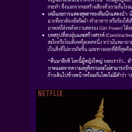
กระทำ ซึ่งนอกจากจะสร้างเสียงหัวเราะลั่นโรงแล
เคมีและการแสดงสุดฮาของทีมนักแสดงนำ:
น
ฉากที่เขาต้องหัดรีดผ้า ทำอาหาร หรือร้องไ
มาดเท่ก็ส่งพลังความสตรอง (Girl Power) ได้
บทสรุปที่อบอุ่นและสร้างสรรค์ (Constructi
สะใจหรือโจมตีเพศใดเพศหนึ่ง ทว่ามันพยายามสื
เป็นสิ่งที่ไม่ควรเกิดขึ้น และทางออกที่ดีที่ส
“ตื่นมาอีกที โลกนี้ผู้หญิงใหญ่ บอกเราว่า…
บาดแผลจากความอยุติธรรมจะไม่สามารถรักษาได้
ก้าวเดินไปข้างหน้าพร้อมกันโดยไม่มีคำว่า ‘