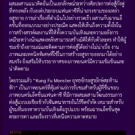
ผสมผสานแนวคิดอันเป็นเอกลักษณ์ระหว่างศิลปะการต่อสู้กังฟู
ที่ทรงพลัง กับองค์ประกอบแฟนตาซีที่น่าเกรงขามของเหล่า
อสูรกาย การเล่าเรื่องที่ดำเนินไปอย่างรวดเร็ว ผสานกับฉากแอ็
คชั่นที่ออกแบบมาอย่างประณีต แสดงให้เห็นถึงความตั้งใจใน
การสร้างสรรค์ผลงานที่ให้ทั้งความบันเทิงและความอลังการ
เคมีระหว่างนักแสดงหลักสามารถสร้างมิติให้กับตัวละคร ทำให้ผู้
ชมเข้าถึงอารมณ์และติดตามการต่อสู้ได้อย่างไม่น่าเบื่อ งาน
ภาพและเทคนิคพิเศษที่ใช้ในการสร้างอสูรกายออกมาได้อย่าง
สมจริง ยิ่งเสริมให้บรรยากาศของภาพยนตร์มีความเข้มข้นและ
น่าติดตาม
โดยรวมแล้ว “
Kung Fu Monster
ยุทธจักรอสูรยักษ์สะท้าน
ฟ้า” เป็นภาพยนตร์ที่คุ้มค่าแก่การรับชมสำหรับผู้ที่ชื่นชอบ
ภาพยนตร์แอ็คชั่นแฟนตาซี ที่มีการผสมผสานวัฒนธรรมการ
ต่อสู้แบบเอเชียเข้ากับ
จินตนาการ
อันไร้ขีดจำกัด เหมาะสำหรับ
ผู้ชมที่มองหาความบันเทิงเต็มรูปแบบ พร้อมฉากแอ็คชั่นสุด
ตระการตา และเรื่องราวที่เหนือความคาดหมาย