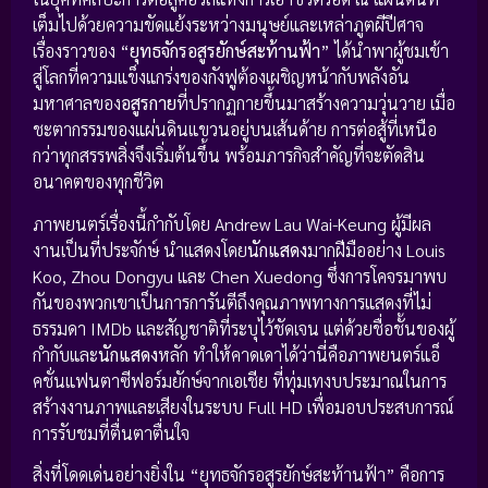
เต็มไปด้วยความขัดแย้งระหว่างมนุษย์และเหล่าภูตผีปีศาจ
เรื่องราวของ “
ยุทธจักรอสูรยักษ์สะท้านฟ้า
” ได้นำพาผู้ชมเข้า
สู่โลกที่ความแข็งแกร่งของกังฟูต้องเผชิญหน้ากับพลังอัน
มหาศาลของ
อสูรกาย
ที่ปรากฏกายขึ้นมาสร้างความวุ่นวาย เมื่อ
ชะตากรรมของแผ่นดินแขวนอยู่บนเส้นด้าย การต่อสู้ที่เหนือ
กว่าทุกสรรพสิ่งจึงเริ่มต้นขึ้น พร้อมภารกิจสำคัญที่จะตัดสิน
อนาคตของทุกชีวิต
ภาพยนตร์เรื่องนี้กำกับโดย Andrew Lau Wai-Keung ผู้มีผล
งานเป็นที่ประจักษ์ นำแสดงโดย
นักแสดง
มากฝีมืออย่าง Louis
Koo, Zhou Dongyu และ Chen Xuedong ซึ่งการโคจรมาพบ
กันของพวกเขาเป็นการการันตีถึงคุณภาพทางการแสดงที่ไม่
ธรรมดา IMDb และสัญชาติที่ระบุไว้ชัดเจน แต่ด้วยชื่อชั้นของผู้
กำกับและ
นักแสดง
หลัก ทำให้คาดเดาได้ว่านี่คือภาพยนตร์แอ็
คชั่นแฟนตาซีฟอร์มยักษ์จากเอเชีย ที่ทุ่มเทงบประมาณในการ
สร้างงานภาพและเสียงในระบบ Full HD เพื่อมอบประสบการณ์
การรับชมที่ตื่นตาตื่นใจ
สิ่งที่โดดเด่นอย่างยิ่งใน “ยุทธจักรอสูรยักษ์สะท้านฟ้า” คือการ