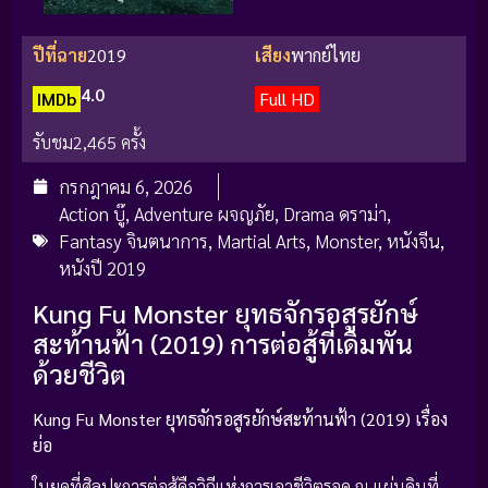
ปีที่ฉาย
2019
เสียง
พากย์ไทย
4.0
IMDb
Full HD
รับชม
2,465 ครั้ง
กรกฎาคม 6, 2026
Action บู๊
,
Adventure ผจญภัย
,
Drama ดราม่า
,
Fantasy จินตนาการ
,
Martial Arts
,
Monster
,
หนังจีน
,
หนังปี 2019
Kung Fu Monster ยุทธจักรอสูรยักษ์
สะท้านฟ้า (2019) การต่อสู้ที่เดิมพัน
ด้วยชีวิต
Kung Fu Monster ยุทธจักรอสูรยักษ์สะท้านฟ้า (2019) เรื่อง
ย่อ
ในยุคที่ศิลปะการต่อสู้คือวิถีแห่งการเอาชีวิตรอด ณ แผ่นดินที่