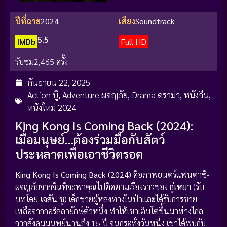
ปีที่ฉาย
2024
เสียง
Soundtrack
5.5
IMDb
Full HD
รับชม
2,465 ครั้ง
กันยายน 22, 2025
Action บู๊
,
Adventure ผจญภัย
,
Drama ดราม่า
,
หนังจีน
,
หนังใหม่ 2024
King Kong Is Coming Back (2024):
เมื่อมนุษย์…ต้องร่วมมือกับสัตว์
ประหลาดเพื่อเอาชีวิตรอด
King Kong Is Coming Back (2024)
คือภาพยนตร์แฟนตาซี-
ผจญภัยจากจีนที่จะพาคุณไปติดตามเรื่องราวของ
กู่เหยา
(รับ
บทโดย
เจสัน ชู
) เด็กชายผู้หลงทางในป่าและได้รับการช่วย
เหลือจากกอริลลายักษ์ตัวหนึ่ง ทำให้เขาเติบโตขึ้นมาห่างไกล
จากสังคมมนุษย์นานถึง 15 ปี จนกระทั่งวันหนึ่ง เขาได้พบกับ