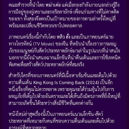
คณะสำรวจที่นำโดย
หม่าเค่อ
แต่เมื่อกองกำลังภายนอกล่วงรู้ถึง
การมีอยู่ของกู่เหยาและกอริลลายักษ์ เพื่อนร่วมทางที่ไม่คาดคิด
ของเขา ทั้งสองจึงตกเป็นเป้าหมายของการตามล่าครั้งใหญ่ที่
พร้อมจะเปลี่ยนชีวิตพวกเขาไปตลอดกาล
ภาพยนตร์เรื่องนี้กำกับโดย
หลิว ฮั่ง
และเป็นภาพยนตร์ฉาย
ทางโทรทัศน์ (TV Movie) ของจีน ที่หยิบนำเรื่องราวการผจญ
ภัยของมนุษย์กับสัตว์ประหลาดยักษ์มาเล่าในรูปแบบที่น่าสนใจ
นอกจากนี้ยังนำเสนอฉากแอ็กชันที่น่าตื่นเต้นและการใช้เทคนิค
พิเศษเพื่อสร้างสัตว์ประหลาดยักษ์ที่สมจริง
สำหรับใครที่ชอบภาพยนตร์ที่มีเนื้อหาเข้มข้นและเต็มไปด้วย
ความตื่นเต้น
King Kong Is Coming Back (2024)
เป็นอีก
หนึ่งเรื่องที่คุณไม่ควรพลาด เพราะคุณจะได้ร่วมลุ้นไปกับการ
ผจญภัยที่เต็มไปด้วยอันตรายและได้เห็นถึงมิตรภาพที่ยิ่งใหญ่ที่
สามารถเกิดขึ้นได้ระหว่างสิ่งมีชีวิตที่แตกต่างกัน
หนังใหม่ล่าสุดเรื่องนี้เป็นภาพยนตร์แนวแอ็กชัน-สัตว์
ประหลาดที่เหมาะกับคนที่ชอบความตื่นเต้นและเต็มไปด้วย
อารมณ์ที่หลากหลาย.