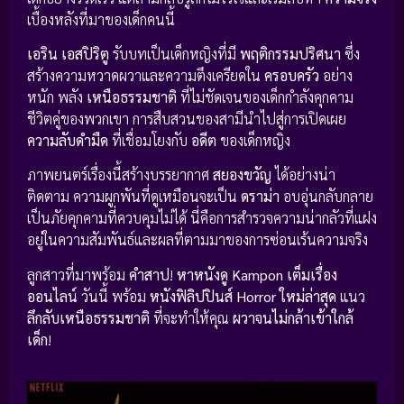
เบื้องหลังที่มาของเด็กคนนี้
เอริน เอสปิริตู
รับบทเป็นเด็กหญิงที่มี
พฤติกรรมปริศนา
ซึ่ง
สร้างความหวาดผวาและความตึงเครียดใน
ครอบครัว
อย่าง
หนัก พลัง
เหนือธรรมชาติ
ที่ไม่ชัดเจนของเด็กกำลังคุกคาม
ชีวิตคู่ของพวกเขา การสืบสวนของสามีนำไปสู่การเปิดเผย
ความลับดำมืด
ที่เชื่อมโยงกับ
อดีต
ของเด็กหญิง
ภาพยนตร์เรื่องนี้สร้างบรรยากาศ
สยองขวัญ
ได้อย่างน่า
ติดตาม ความผูกพันที่ดูเหมือนจะเป็น
ดราม่า
อบอุ่นกลับกลาย
เป็นภัยคุกคามที่ควบคุมไม่ได้ นี่คือการสำรวจความน่ากลัวที่แฝง
อยู่ในความสัมพันธ์และผลที่ตามมาของการซ่อนเร้นความจริง
ลูกสาวที่มาพร้อม
คำสาป
!
หาหนังดู Kampon เต็มเรื่อง
ออนไลน์
วันนี้ พร้อม
หนังฟิลิปปินส์ Horror ใหม่ล่าสุด
แนว
ลึกลับเหนือธรรมชาติ
ที่จะทำให้คุณ
ผวาจนไม่กล้าเข้าใกล้
เด็ก
!