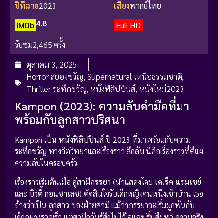
ปีที่ฉาย
2023
เสียง
พากย์ไทย
4.8
IMDb
Full HD
รับชม
2,465 ครั้ง
ตุลาคม 3, 2025
Horror สยองขวัญ
,
Supernatural เหนือธรรมชาติ
,
Thriller ระทึกขวัญ
,
หนังฟิลิปปินส์
,
หนังใหม่2023
Kampon (2023): ความลับดำมืดที่มา
พร้อมกับลูกสาวปริศนา
Kampon
เป็น
หนังฟิลิปปินส์
ปี
2023
ที่มาพร้อมกับความ
ระทึกขวัญ
ทางจิตวิทยาและเรื่องราว
ลึกลับ
นี่คือเรื่องราวที่ตีแผ่
ความลับในครอบครัว
เรื่องราวเริ่มต้นเมื่อ
คู่สามีภรรยา
(นำแสดงโดย
เดเร็ค แรมเซย์
และ
บิวตี้ กอนซาเลซ
) ตัดสินใจรับเด็กหญิงคนหนึ่งเข้าบ้าน เธอ
อ้างว่าเป็น
ลูกสาว
ของฝ่ายสามี แม้ว่าภรรยาจะเริ่มผูกพันกับ
เด็กอย่างรวดเร็ว แต่สามีกลับรู้สึกไม่ไว้ใจและเริ่มสืบหา
ความจริง