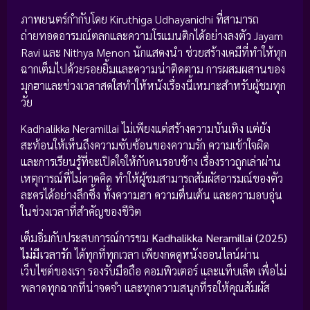
ภาพยนตร์กำกับโดย Kiruthiga Udhayanidhi ที่สามารถ
ถ่ายทอดอารมณ์ตลกและความโรแมนติกได้อย่างลงตัว Jayam
Ravi และ Nithya Menon นักแสดงนำ ช่วยสร้างเคมีที่ทำให้ทุก
ฉากเต็มไปด้วยรอยยิ้มและความน่าติดตาม การผสมผสานของ
มุกฮาและช่วงเวลาสดใสทำให้หนังเรื่องนี้เหมาะสำหรับผู้ชมทุก
วัย
Kadhalikka Neramillai ไม่เพียงแต่สร้างความบันเทิง แต่ยัง
สะท้อนให้เห็นถึงความซับซ้อนของความรัก ความเข้าใจผิด
และการเรียนรู้ที่จะเปิดใจให้กับคนรอบข้าง เรื่องราวถูกเล่าผ่าน
เหตุการณ์ที่ไม่คาดคิด ทำให้ผู้ชมสามารถสัมผัสอารมณ์ของตัว
ละครได้อย่างลึกซึ้ง ทั้งความฮา ความตื่นเต้น และความอบอุ่น
ในช่วงเวลาที่สำคัญของชีวิต
เต็มอิ่มกับประสบการณ์การชม
Kadhalikka Neramillai (2025)
ไม่มีเวลารัก
ได้ทุกที่ทุกเวลา เพียงกดดูหนังออนไลน์ผ่าน
เว็บไซต์ของเรา รองรับมือถือ คอมพิวเตอร์ และแท็บเล็ต เพื่อไม่
พลาดทุกฉากที่น่าจดจำ และทุกความสนุกที่รอให้คุณสัมผัส