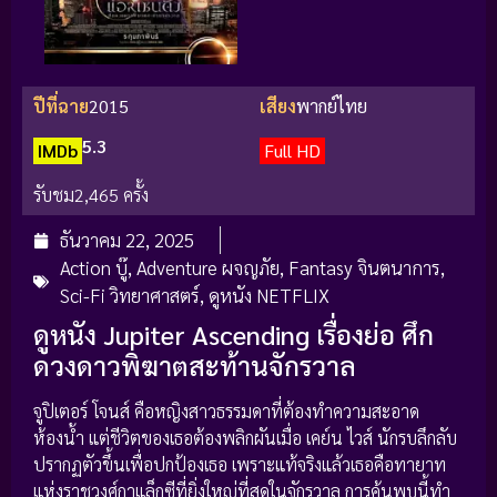
ปีที่ฉาย
2015
เสียง
พากย์ไทย
5.3
IMDb
Full HD
รับชม
2,465 ครั้ง
ธันวาคม 22, 2025
Action บู๊
,
Adventure ผจญภัย
,
Fantasy จินตนาการ
,
Sci-Fi วิทยาศาสตร์
,
ดูหนัง NETFLIX
ดูหนัง Jupiter Ascending เรื่องย่อ ศึก
ดวงดาวพิฆาตสะท้านจักรวาล
จูปิเตอร์ โจนส์ คือหญิงสาวธรรมดาที่ต้องทำความสะอาด
ห้องน้ำ แต่ชีวิตของเธอต้องพลิกผันเมื่อ เคย์น ไวส์ นักรบลึกลับ
ปรากฏตัวขึ้นเพื่อปกป้องเธอ เพราะแท้จริงแล้วเธอคือทายาท
แห่งราชวงศ์กาแล็กซีที่ยิ่งใหญ่ที่สุดในจักรวาล การค้นพบนี้ทำ