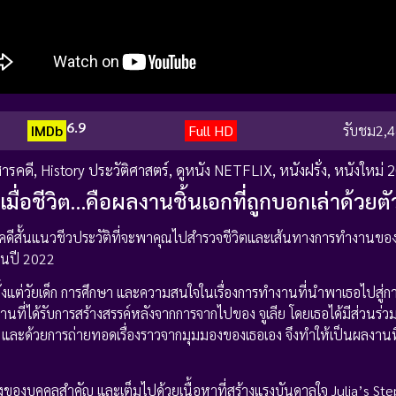
6.9
IMDb
Full HD
รับชม
2,4
ารคดี
,
History ประวัติศาสตร์
,
ดูหนัง NETFLIX
,
หนังฝรั่ง
,
หนังใหม่ 
เมื่อชีวิต…คือผลงานชิ้นเอกที่ถูกบอกเล่าด้วยตั
ีสั้นแนวชีวประวัติที่จะพาคุณไปสำรวจชีวิตและเส้นทางการทำงานของ จูเล
งในปี 2022
เอง ตั้งแต่วัยเด็ก การศึกษา และความสนใจในเรื่องการทำงานที่นำพาเธอไปสู่กา
นที่ได้รับการสร้างสรรค์หลังจากการจากไปของ จูเลีย โดยเธอได้มีส่วนร่
เธอ และด้วยการถ่ายทอดเรื่องราวจากมุมมองของเธอเอง จึงทำให้เป็นผลงาน
ิงของบุคคลสำคัญ และเต็มไปด้วยเนื้อหาที่สร้างแรงบันดาลใจ Julia’s St