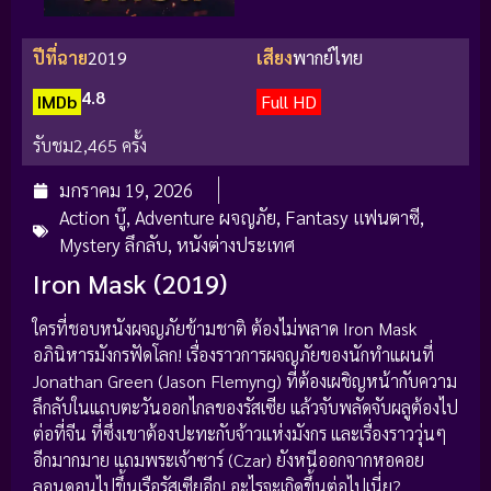
ปีที่ฉาย
2019
เสียง
พากย์ไทย
4.8
IMDb
Full HD
รับชม
2,465 ครั้ง
มกราคม 19, 2026
Action บู๊
,
Adventure ผจญภัย
,
Fantasy แฟนตาซี
,
Mystery ลึกลับ
,
หนังต่างประเทศ
Iron Mask (2019)
ใครที่ชอบหนังผจญภัยข้ามชาติ ต้องไม่พลาด Iron Mask
อภินิหารมังกรฟัดโลก! เรื่องราวการผจญภัยของนักทำแผนที่
Jonathan Green (Jason Flemyng) ที่ต้องเผชิญหน้ากับความ
ลึกลับในแถบตะวันออกไกลของรัสเซีย แล้วจับพลัดจับผลูต้องไป
ต่อที่จีน ที่ซึ่งเขาต้องปะทะกับจ้าวแห่งมังกร และเรื่องราววุ่นๆ
อีกมากมาย แถมพระเจ้าซาร์ (Czar) ยังหนีออกจากหอคอย
ลอนดอนไปขึ้นเรือรัสเซียอีก! อะไรจะเกิดขึ้นต่อไปเนี่ย?