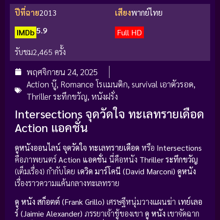
ปีที่ฉาย
2013
เสียง
พากย์ไทย
5.9
IMDb
Full HD
รับชม
2,465 ครั้ง
พฤศจิกายน 24, 2025
Action บู๊
,
Romance โรแมนติก
,
survival เอาตัวรอด
,
Thriller ระทึกขวัญ
,
หนังฝรั่ง
Intersections จุดวัดใจ ทะเลทรายเดือด
Action แอคชั่น
ดูหนังออนไลน์ จุดวัดใจ ทะเลทรายเดือด
หรือ
Intersections
คือภาพยนตร์
Action แอคชั่น
นี่คือหนัง
Thriller ระทึกขวัญ
(เต็มเรื่อง) กำกับโดย
เดวิด มาร์โคนี (David Marconi)
ดูหนัง
เรื่องราวความแค้นกลางทะเลทราย
ดู หนัง
สก็อตต์ (Frank Grillo)
เศรษฐีหนุ่มวางแผนฆ่า
เทย์เลอ
ร์ (Jaimie Alexander)
ภรรยาเจ้าชู้ของเขา
ดู หนัง
เขาจัดฉาก