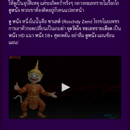
ให้ดูเป็นอุบัติเหตุ แต่รถเกิดคว่ำจริงๆ กลางทะเลทรายโมร็อกโก
ดูหนัง
พวกเขาต้องติดอยู่กับคนแปลกหน้า
ดู หนัง
หนึ่งในนั้นคือ
ซาเลห์ (Roschdy Zem)
โจรขโมยเพชร
การเอาตัวรอดเปลี่ยนเป็นเกมฆ่า
จุดวัดใจ ทะเลทรายเดือด
เป็น
หนัง HD
แนว
หนัง 18+
สุดกดดัน อย่าลืม
ดูหนัง
แผนซ้อน
แผน!