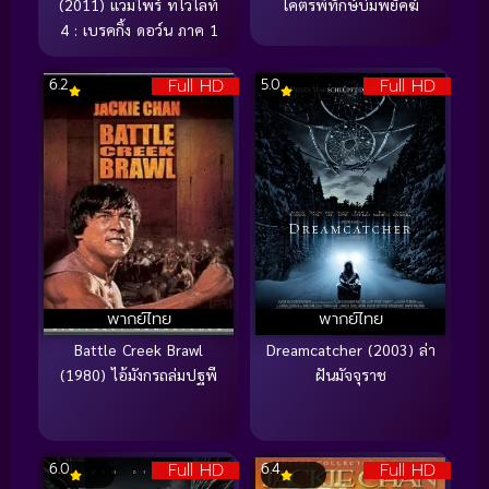
(2011) แวมไพร์ ทไวไลท์
โคตรพิทักษ์บ่มพยัคฆ์
4 : เบรคกิ้ง ดอว์น ภาค 1
Full HD
Full HD
6.2
5.0
พากย์ไทย
พากย์ไทย
Battle Creek Brawl
Dreamcatcher (2003) ล่า
(1980) ไอ้มังกรถล่มปฐพี
ฝันมัจจุราช
Full HD
Full HD
6.0
6.4