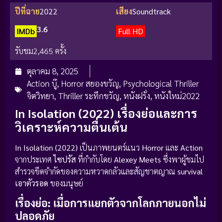
ปีที่ฉาย
2022
เสียง
Soundtrack
3.6
IMDb
Full HD
รับชม
2,465 ครั้ง
ตุลาคม 8, 2025
Action บู๊
,
Horror สยองขวัญ
,
Psychological Thriller
จิตวิทยา
,
Thriller ระทึกขวัญ
,
หนังฝรั่ง
,
หนังใหม่2022
In Isolation (2022) เรื่องย่อและการ
วิเคราะห์ความตื่นเต้น
In Isolation (2022)
เป็นภาพยนตร์แนว
Horror
และ
Action
จากประเทศ
ไซปรัส
ที่กำกับโดย
Alexey Meets
ซึ่งพาผู้ชมไป
สำรวจขีดจำกัดของความหวาดกลัวและสัญชาตญาณ
survival
เอาตัวรอด
ของมนุษย์
เรื่องย่อ: เมื่อการแยกตัวจากโลกภายนอกไม่
ปลอดภัย