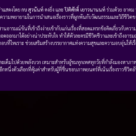
์ นำแสดงโดย
กบ สุวนันท์
คงยิ่ง และ
ปิติศักดิ์ เยาวนานนท์
ร่วมด้วย อาคม 
งความพยายามในการนำเสนอเรื่องราวที่ผูกพันกับวัฒนธรรมและวิถีชีวิตขอ
สานอารมณ์ขันที่เข้าถึงง่ายเข้ากับแก่นเรื่องที่สอดแทรกข้อคิดเกี่ยวกับคว
อดออกมาได้อย่างน่าประทับใจ ทำให้ตัวละครมีชีวิตชีวาและเข้าถึงอารมณ์
อบที่ไพเราะ ช่วยเสริมสร้างบรรยากาศแห่งความสุขและความอบอุ่นให้เรื
ะเต็มไปด้วยพลังบวก เหมาะสำหรับผู้ชมทุกเพศทุกวัยที่กำลังมองหาภา
หนึ่งตัวเลือกที่คุ้มค่าสำหรับผู้ที่ชื่นชอบภาพยนตร์ที่เน้นเรื่องราวชีวิตอั