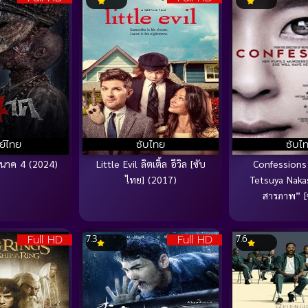
ย์ไทย
ซับไทย
ซับไ
่นาค 4 (2024)
Little Evil ลิตเติ้ล อีวิล [ซับ
Confessions
ไทย] (2017)
Tetsuya Naka
สารภาพ” [
Full HD
Full HD
7.3
7.6