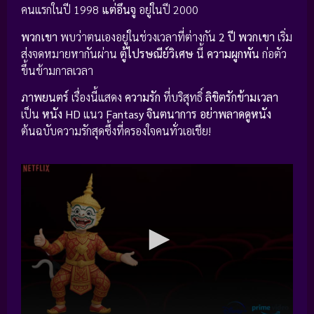
คนแรกในปี 1998
แต่อึนจู
อยู่ในปี 2000
พวกเขา
พบว่าตนเองอยู่ในช่วงเวลาที่ต่างกัน
2 ปี
พวกเขา
เริ่ม
ส่งจดหมายหากันผ่าน
ตู้ไปรษณีย์วิเศษ
นี้
ความผูกพัน
ก่อตัว
ขึ้นข้ามกาลเวลา
ภาพยนตร์
เรื่องนี้แสดง
ความรัก
ที่บริสุทธิ์
ลิขิตรักข้ามเวลา
เป็น
หนัง HD
แนว
Fantasy จินตนาการ
อย่าพลาดดูหนัง
ต้นฉบับความรักสุดซึ้งที่ครองใจคนทั่วเอเชีย!