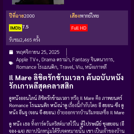
ปีที่ฉาย
2000
เสียง
พากย์ไทย
7.5
IMDb
Full HD
รับชม
2,465 ครั้ง
พฤศจิกายน 25, 2025
Apple TV+
,
Drama ดราม่า
,
Fantasy จินตนาการ
,
Romance โรแมนติก
,
Travel
,
Viu
,
หนังเกาหลี
Il Mare ลิขิตรักข้ามเวลา ต้นฉบับหนัง
รักเกาหลีสุดคลาสสิก
ดูหนังออนไลน์ ลิขิตรักข้ามเวลา
หรือ
Il Mare
คือ
ภาพยนตร์
Romance โรแมนติก
หนังน่าดู
เรื่องนี้กำกับโดย
อี ฮยอน-ซึง
ดู
หนัง
อึนจู
(
จอน จี-ฮยอน
) ย้ายออกจากบ้านริมทะเลชื่อ
Il Mare
ดู หนัง
เธอ
ทิ้งการ์ดวันคริสต์มาสไว้ใน
ตู้ไปรษณีย์
ซุงฮยอน
(
อี
จอง-แจ
) สถาปนิกหนุ่มได้รับจดหมายนั้น
เขา
เป็นเจ้าของบ้าน