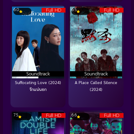
Full HD
Full HD
6.0
6.5
Soundtrack
Soundtrack
Suffocating Love (2024)
A Place Called Silence
รักแน่นอก
(2024)
Full HD
Full HD
7.5
6.6