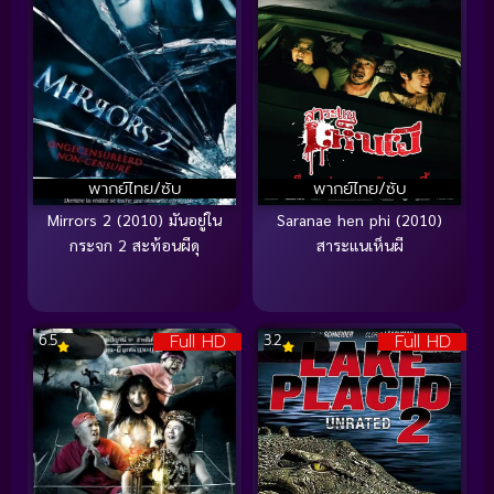
พากย์ไทย/ซับ
พากย์ไทย/ซับ
Mirrors 2 (2010) มันอยู่ใน
Saranae hen phi (2010)
กระจก 2 สะท้อนผีดุ
สาระแนเห็นผี
Full HD
Full HD
6.5
3.2