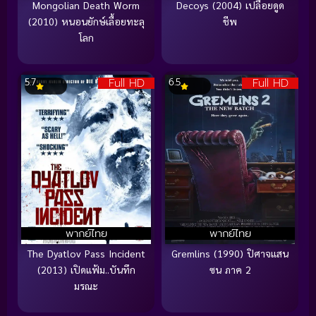
Mongolian Death Worm
Decoys (2004) เปลือยดูด
(2010) หนอนยักษ์เลื้อยทะลุ
ชีพ
โลก
Full HD
Full HD
5.7
6.5
พากย์ไทย
พากย์ไทย
The Dyatlov Pass Incident
Gremlins (1990) ปิศาจแสน
(2013) เปิดแฟ้ม..บันทึก
ซน ภาค 2
มรณะ