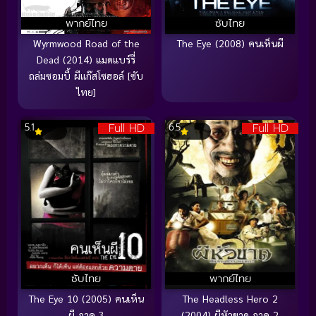
พากย์ไทย
ซับไทย
Wyrmwood Road of the
The Eye (2008) คนเห็นผี
Dead (2014) แมดแบร์รี่
ถล่มซอมบี้ ผีแก๊สโซฮอล์ [ซับ
ไทย]
Full HD
Full HD
5.1
6.5
ซับไทย
พากย์ไทย
The Eye 10 (2005) คนเห็น
The Headless Hero 2
ผี ภาค 3
(2004) ผีหัวขาด ภาค 2