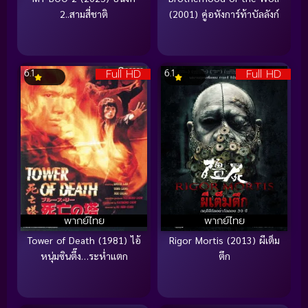
2..สามสี่ชาติ
(2001) คู่อหังการ์ท้าบัลลังก์
Full HD
Full HD
6.1
6.1
พากย์ไทย
พากย์ไทย
Tower of Death (1981) ไอ้
Rigor Mortis (2013) ผีเต็ม
หนุ่มซินตึ๊ง…ระห่ำแตก
ตึก