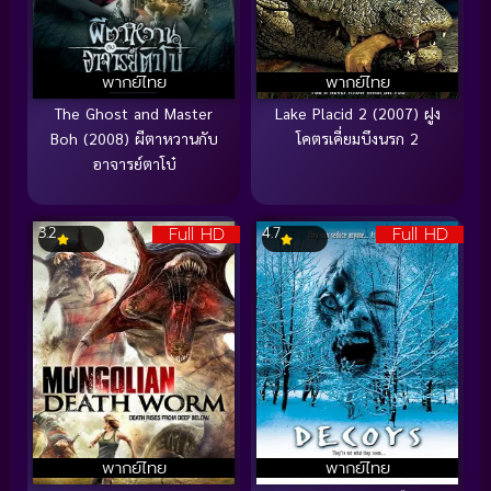
พากย์ไทย
พากย์ไทย
The Ghost and Master
Lake Placid 2 (2007) ฝูง
Boh (2008) ผีตาหวานกับ
โคตรเคี่ยมบึงนรก 2
อาจารย์ตาโบ๋
Full HD
Full HD
3.2
4.7
พากย์ไทย
พากย์ไทย