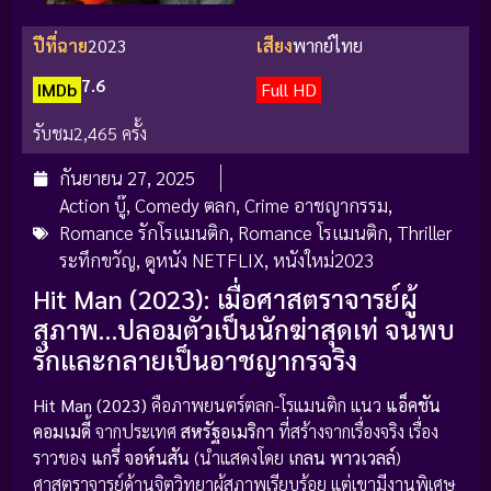
ปีที่ฉาย
2023
เสียง
พากย์ไทย
7.6
IMDb
Full HD
รับชม
2,465 ครั้ง
กันยายน 27, 2025
Action บู๊
,
Comedy ตลก
,
Crime อาชญากรรม
,
Romance รักโรแมนติก
,
Romance โรแมนติก
,
Thriller
ระทึกขวัญ
,
ดูหนัง NETFLIX
,
หนังใหม่2023
Hit Man (2023): เมื่อศาสตราจารย์ผู้
สุภาพ…ปลอมตัวเป็นนักฆ่าสุดเท่ จนพบ
รักและกลายเป็นอาชญากรจริง
Hit Man (2023)
คือภาพยนตร์ตลก-โรแมนติก แนว
แอ็คชัน
คอมเมดี้
จากประเทศ
สหรัฐอเมริกา
ที่สร้างจากเรื่องจริง เรื่อง
ราวของ
แกรี่ จอห์นสัน
(นำแสดงโดย
เกลน พาวเวลล์
)
ศาสตราจารย์ด้านจิตวิทยาผู้สุภาพเรียบร้อย แต่เขามีงานพิเศษ