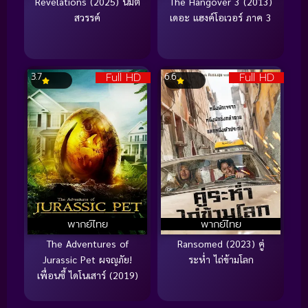
Revelations (2025) นิมิต
The Hangover 3 (2013)
สวรรค์
เดอะ แฮงค์โอเวอร์ ภาค 3
Full HD
Full HD
3.7
6.6
พากย์ไทย
พากย์ไทย
The Adventures of
Ransomed (2023) คู่
Jurassic Pet ผจญภัย!
ระห่ำ ไถ่ข้ามโลก
เพื่อนซี้ ไดโนเสาร์ (2019)