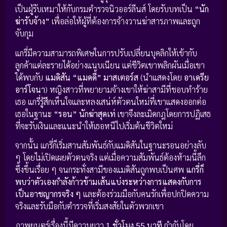
เป็นผู้รับเหมาให้กับกรมตำรวจนิวออร์ลีนส์ โดยรับบทเป็น
“นัก
ฆ่ารับจ้าง”
เพื่อล่อให้ผู้ที่ต้องการจ้างวานฆ่าสารภาพและถูก
จับกุม
แกรี่มีความสามารถพิเศษในการปรับเปลี่ยนบุคลิกให้เข้ากับ
ลูกค้าแต่ละรายได้อย่างแนบเนียน แต่ชีวิตเขาพลิกผันเมื่อเขา
ได้พบกับ
แมดิสัน “แมดดี้” มาสเตอร์ส
(นำแสดงโดย
อาเดรีย
อาร์โจนา
) หญิงสาวที่พยายามจ้างเขาให้ฆ่าสามีที่ชอบทำร้าย
เธอ แกรี่รู้สึกเห็นใจและหลงเสน่ห์ตัวตนใหม่ที่เขาแสดงออกต่อ
เธอในฐานะ
“รอน” นักฆ่าสุดเท่
เขาจึงละเมิดกฎโดยการปฏิเสธ
ที่จะรับเงินและแนะนำให้เธอหนีไปเริ่มต้นชีวิตใหม่
จากนั้น แกรี่ก็เริ่มสานสัมพันธ์กับแมดิสันในฐานะรอนอย่างลับ
ๆ โดยไม่เปิดเผยตัวตนจริง แต่เมื่อความสัมพันธ์ต้องห้ามนี้ลึก
ซึ้งขึ้นเรื่อย ๆ จนกระทั่งสามีของแมดิสันถูกพบเป็นศพ
แกรี่ก็
พบว่าตัวเองกำลังก้าวข้ามเส้นแบ่งระหว่างการแสดงกับการ
เป็นอาชญากรจริง ๆ
และต้องร่วมมือกับคนรักเพื่อปกปิดความ
จริงและรับมือกับตำรวจที่เริ่มสงสัยในตัวพวกเขา
ภาพยนตร์เรื่องนี้มีความยาว
1 ชั่วโมง 55 นาที
กำกับโดย