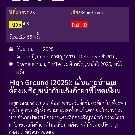
ปีที่ฉาย
2025
เสียง
Soundtrack
4.3
IMDb
Full HD
รับชม
2,465 ครั้ง
กันยายน 11, 2025
Action บู๊
,
Crime อาชญากรรม
,
Detective สืบสวน
,
Drama ดราม่า
,
Thriller ระทึกขวัญ
,
หนังปี 2025
,
หนัง
ฝรั่ง
High Ground (2025): เมื่อนายอำเภอ
ต้องเผชิญหน้ากับแก๊งค้ายาที่โหดเหี้ยม
High Ground (2025)
คือภาพยนตร์แอ็กชัน-ระทึกขวัญที่จะพา
คุณไปสู่การต่อสู้เพื่อความอยู่รอดที่แสนอันตราย เรื่องราวของ
นายอำเภอประจำเมืองชายแดนที่ต้องเผชิญหน้ากับความโกรธ
เกรี้ยวของแก๊งค้ายาที่โหดเหี้ยม หลังจากที่นักโทษปริศนาถูก
ส่งตัวมาที่เรือนจำของเขา