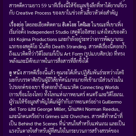
สารคดีความยาว 59 นาทีเรื่องนี้ให้ข้อมูลเชิงลึกที่หาได้ยากเกี่ยว
กับ
Creative Process
ของเขาในช่วงหัวเลี้ยวหัวต่อสำคัญ
เรื่องย่อ
โดยละเอียดติดตาม
ฮิเดโอะ โคจิมะ
ในขณะที่เขาเพิ่ง
เริ่มก่อตั้ง
Independent Studio
(สตูดิโออิสระ) แห่งใหม่ของตัว
เอง
Kojima Productions
และกำลังอยู่ระหว่างการพัฒนาเกม
แรกของสตูดิโอ นั่นคือ
Death Stranding
.
สารคดีเรื่องนี้ตอกย้ำ
ถึงแนวคิดที่ว่าวิดีโอเกมก็เป็น
Art Form
(รูปแบบศิลปะ) ที่ทรง
พลังและมีศักยภาพในการสื่อสารที่ลึกซึ้งได้
ดู หนัง
สารคดีเรื่องนี้แล้ว คุณจะได้เห็นปฏิสัมพันธ์ระหว่างโคจิ
มะกับบรรดาศิลปินผู้มีวิสัยทัศน์มากมายที่เข้ามามีส่วนร่วมใน
โปรเจกต์ของเขา ซึ่งตอกย้ำถึงแนวคิด
Connecting Worlds
(การเชื่อมโยงโลก) ทั้งโลกแห่งภาพยนตร์ ดนตรี และวิดีโอเกม.
ผู้ร่วมให้ข้อมูลสำคัญได้แก่ผู้กำกับภาพยนตร์อย่าง
Guillermo
del Toro
และ
George Miller
, นักแสดง
Norman Reedus
,
และนักดนตรีอย่าง
Grimes
และ
Chvrches
.
สารคดีทำหน้าที่
เป็น
Behind the Scenes
ที่น่าสนใจสำหรับแฟนเกม และเป็น
แรงบันดาลใจสำหรับผู้ที่สนใจในกระบวนการสร้างสรรค์ของ