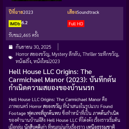
ปีที่ฉาย
2023
เสียง
Soundtrack
6.2
IMDb
Full HD
รับชม
2,465 ครั้ง
กันยายน 30, 2025
Horror สยองขวัญ
,
Mystery ลึกลับ
,
Thriller ระทึกขวัญ
,
หนังฝรั่ง
,
หนังใหม่2023
Hell House LLC Origins: The
Carmichael Manor (2023): บันทึกต้น
กำเนิดความสยองของบ้านนรก
Hell House LLC Origins: The Carmichael Manor
คือ
ภาพยนตร์
Horror สยองขวัญ
ที่นำเสนอในรูปแบบ
Found
Footage ฟุตเทจที่ถูกค้นพบ
ซึ่งทำหน้าที่เป็น
ภาคต้นกำเนิด
ของตำนานบ้านผีสิง
Hell House LLC
ที่โด่งดัง เรื่องราวเริ่มต้น
เมื่อกลุ่ม
นักสืบคดีเก่า
ที่หมกมุ่นกับเรื่องราว
เหนือธรรมชาติ