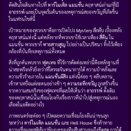
ตัดสินใจเดินทางไปที่
คาร์ไมเคิล แมนชั่น
คฤหาสน์เก่าแก่ที่มี
อาถรรพ์
และเป็นจุดเริ่มต้นของเหตุการณ์สยองขวัญที่เกิดขึ้น
ในแฟรนไชส์นี้
เป้าหมายของพวกเขาคือการเปิดโปง
Mystery ลึกลับ
เบื้องหลัง
คฤหาสน์แห่งนี้ แต่หลังจากที่พวกเขาใช้เวลาเพียง
สี่คืน
ใน
แมนชั่น พวกเขาก็
หายสาบสูญ
ไปอย่างเป็นปริศนา ทิ้งไว้เพียง
กล้องที่บันทึกเหตุการณ์ทั้งหมด
สิ่งที่ถูกค้นพบจาก
ฟุตเทจ
ที่ไร้การตัดต่อเหล่านี้คือหลักฐานที่
น่าสะพรึงกลัวยิ่งกว่าที่ใครจะจินตนาการได้ ความบ้าคลั่งและ
ความชั่วร้ายภายใน
แมนชั่นผีสิง
แห่งนี้ค่อย ๆ คลืบคลาน
เข้าหาเหยื่อแต่ละคนอย่างช้า ๆ
ความระทึกขวัญ
ถูกสร้างขึ้น
จากความสมจริงของฟุตเทจที่เผยให้เห็นว่า
อาถรรพ์
ดั้งเดิม
ของคฤหาสน์นั้นเชื่อมโยงกับเรื่องราวที่นำไปสู่เหตุการณ์นอง
เลือดในอดีตอย่างไร
ภาพยนตร์จะค่อย ๆ เปิดเผยความเชื่อมโยงอันน่าขนลุก
ระหว่าง
คาร์ไมเคิล แมนชั่น
และ
Hell House
ซึ่งท้าทาย
ความเชื่อและสติสัมปชัญญะของทีมสืบสวนจนถึงขีดสุด การได้