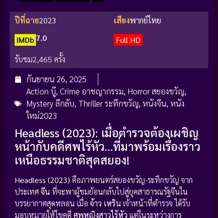
ปีที่ฉาย
2023
เสียง
พากย์ไทย
7.0
IMDb
Full HD
รับชม
2,465 ครั้ง
กันยายน 26, 2025
Action บู๊
,
Crime อาชญากรรม
,
Horror สยองขวัญ
,
Mystery ลึกลับ
,
Thriller ระทึกขวัญ
,
หนังจีน
,
หนัง
ใหม่2023
Headless (2023): เมื่อตำรวจต้องเผชิญ
หน้ากับคดีศพไร้หัว…ที่มาพร้อมเรื่องราว
เหนือธรรมชาติสุดสยอง!
Headless (2023)
คือภาพยนตร์สยองขวัญ-ระทึกขวัญ จาก
ประเทศ
จีน
ที่จะพาผู้ชมย้อนกลับไปสู่ยุคสาธารณรัฐจีนใน
บรรยากาศสุดหลอน เมื่อ
จ้าว เหริน
เจ้าหน้าที่ตำรวจ ได้รับ
มอบหมายให้ไขคดี
ศพหญิงสาวไร้หัว
แต่ในระหว่างการ