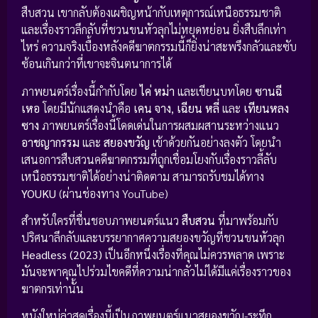
สืบสวน เขากลับต้องเผชิญหน้ากับเหตุการณ์เหนือธรรมชาติ
และเรื่องราวลึกลับที่ชวนขนหัวลุกไม่หยุดหย่อน ยิ่งสืบลึกเท่า
ไหร่ ความจริงเบื้องหลังคดีฆาตกรรมนี้ก็ยิ่งน่าสะพรึงกลัวและซับ
ซ้อนเกินกว่าที่เขาจะจินตนาการได้
ภาพยนตร์เรื่องนี้กำกับโดย
ไค่ หม่า
และเขียนบทโดย
ซานฉี
เหอ
โดยมีนักแสดงนำคือ
เคน จาง
,
เฉียน หลี่
และ
เทียนหลง
ซาง
ภาพยนตร์เรื่องนี้โดดเด่นในการผสมผสานระหว่างแนว
อาชญากรรม
และ
สยองขวัญ
เข้าด้วยกันอย่างลงตัว โดยนำ
เสนอการสืบสวนคดีฆาตกรรมที่ถูกเชื่อมโยงกับเรื่องราวลี้ลับ
เหนือธรรมชาติได้อย่างน่าติดตาม สามารถรับชมได้ทาง
YOUKU
(ผ่านช่องทาง YouTube)
สำหรับใครที่ชื่นชอบภาพยนตร์แนว
สืบสวน
ที่มาพร้อมกับ
ปริศนาลึกลับและบรรยากาศความสยองขวัญที่ชวนขนหัวลุก
Headless (2023)
เป็นอีกหนึ่งเรื่องที่คุณไม่ควรพลาด เพราะ
มันจะพาคุณไปร่วมไขคดีที่ความน่ากลัวไม่ได้มีแค่เรื่องราวของ
ฆาตกรเท่านั้น
หนังใหม่ล่าสุดเรื่องนี้เป็นภาพยนตร์แนวสยองขวัญ-ระทึก