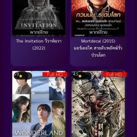
พากย์ไทย
พากย์ไทย
The Invitation วิวาห์ผวา
Mortdecai (2015)
(2022)
มอร์เดอไค สายลับพยัคฆ์รั่ว
ป่วนโลก
Full HD
Full HD
5.9
4.5