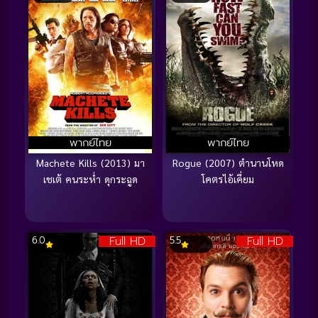
พากย์ไทย
พากย์ไทย
Machete Kills (2013) มา
Rogue (2007) ตำนานโหด
เชเต้ คนระห่ำ ดุกระฉูด
โคตรไอ้เคี่ยม
Full HD
Full HD
6.0
5.5