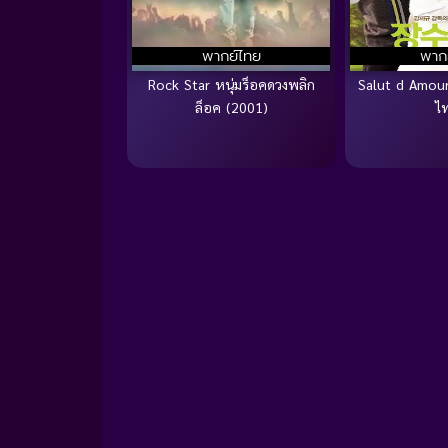
พากย์ไทย
พาก
Rock Star หนุ่มร็อคดวงพลิก
Salut d Amour
ล็อค (2001)
ไ