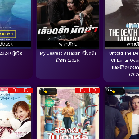
dtrack
พากย์ไทย
พากย์
024) กู๊ดริช
My Dearest Assassin เลือดรัก
Untold The Dea
นักฆ่า (2026)
Of Lamar Od
และชีวิตของลา
(202
Full HD
Full HD
6.3
6.4