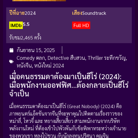
ปีที่ฉาย
2024
เสียง
Soundtrack
5.5
IMDb
Full HD
รับชม
2,465 ครั้ง
กันยายน 15, 2025
Comedy ตลก
,
Detective สืบสวน
,
Thriller ระทึกขวัญ
,
หนังจีน
,
หนังใหม่ 2024
เมื่อคนธรรมดาต้องมาเป็นฮีโร่ (2024):
เมื่อพนักงานออฟฟิศ…ต้องกลายเป็นฮีโร่
จำเป็น
เมื่อคนธรรมดาต้องมาเป็นฮีโร่ (Great Nobody) (2024) คือ
ภาพยนตร์แอ็คชันจากจีนที่จะพาคุณไปติดตามเรื่องราวของ
หม่าลี่, โหวจี๋ และ หยางเสี้ยวเสี้ยว สามพนักงานจากบริษัท
พลังงานใหม่ ที่ต้องเข้าไปพัวพันกับข้อพิพาทระหว่างเจ้านาย
ของพวกเขา หลงไป่ชวน กับนักลงทุนปริศนา คุณจิน