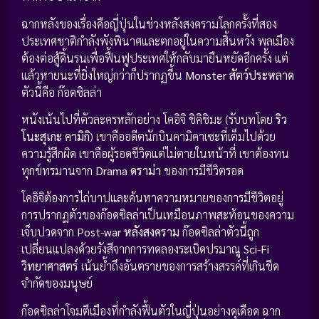
ฉากหลังของเรื่องคือญี่ปุ่นในช่วงหลังสงครามโลกครั้งที่สอง
ประเทศชาติกำลังพังพินาศและตกอยู่ในความสิ้นหวัง พลเมือง
ต้องต่อสู้ดิ้นรนเพื่อฟื้นฟูประเทศให้กลับมายืนหยัดอีกครั้ง แต่
แล้วหายนะที่ยิ่งใหญ่กว่าก็ปรากฏขึ้น
Monster สัตว์ประหลาด
ตัวนี้คือ ก๊อดซิลล่า
หนังเน้นไปที่ตัวละครหลักอย่าง โคอิจิ ชิคิชิมะ (รับบทโดย
ริว
โนะสุเกะ คามิกิ
) เขาคืออดีตนักบินคามิคาเซะที่เต็มไปด้วย
ความรู้สึกผิด เขาคือผู้รอดชีวิตแต่ไม่ตายในหน้าที่ เขาต้องทน
ทุกข์ทรมานจาก
Drama ดราม่า
ของการมีชีวิตรอด
โคอิจิต้องการไถ่บาปและค้นหาความหมายของการมีชีวิตอยู่
การปรากฏตัวของก๊อดซิลล่าเป็นเหมือนภาพสะท้อนของความ
เจ็บปวดจาก
Post-war หลังสงคราม
ก๊อดซิลล่าตัวนี้ถูก
เปลี่ยนแปลงด้วยรังสีจากการทดลองระเบิดปรมาณู
Sci-Fi
วิทยาศาสตร์
เน้นย้ำถึงอันตรายของการสร้างสรรค์ที่เกินขีด
จำกัดของมนุษย์
ก๊อดซิลล่าโจมตีเมืองที่กำลังฟื้นตัวในญี่ปุ่นอย่างดุเดือด ฉาก