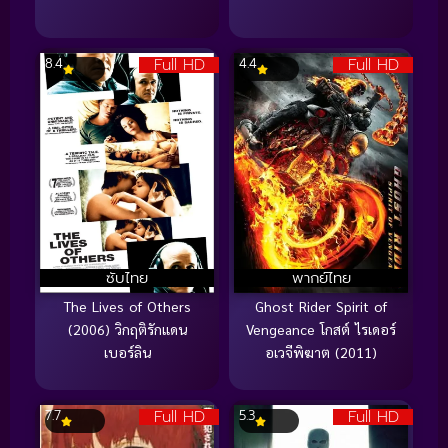
Full HD
Full HD
8.4
4.4
ซับไทย
พากย์ไทย
The Lives of Others
Ghost Rider Spirit of
(2006) วิกฤติรักแดน
Vengeance โกสต์ ไรเดอร์
เบอร์ลิน
อเวจีพิฆาต (2011)
Full HD
Full HD
7.7
5.3