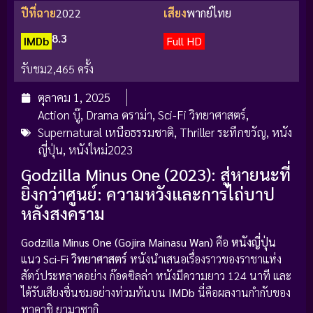
ปีที่ฉาย
2022
เสียง
พากย์ไทย
8.3
IMDb
Full HD
รับชม
2,465 ครั้ง
ตุลาคม 1, 2025
Action บู๊
,
Drama ดราม่า
,
Sci-Fi วิทยาศาสตร์
,
Supernatural เหนือธรรมชาติ
,
Thriller ระทึกขวัญ
,
หนัง
ญี่ปุ่น
,
หนังใหม่2023
Godzilla Minus One (2023): สู่หายนะที่
ยิ่งกว่าศูนย์: ความหวังและการไถ่บาป
หลังสงคราม
Godzilla Minus One (Gojira Mainasu Wan)
คือ
หนังญี่ปุ่น
แนว
Sci-Fi วิทยาศาสตร์
หนังนำเสนอเรื่องราวของราชาแห่ง
สัตว์ประหลาดอย่าง ก๊อดซิลล่า หนังมีความยาว 124 นาที และ
ได้รับเสียงชื่นชมอย่างท่วมท้นบน
IMDb
นี่คือผลงานกำกับของ
ทาคาชิ ยามาซากิ