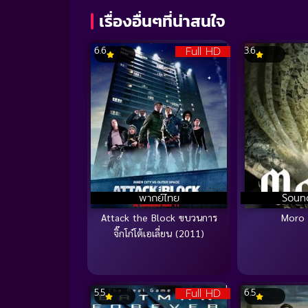
เรื่องอื่นๆที่น่าสนใจ
Full HD
6.6
3.6
พากย์ไทย
Soun
Attack the Block ขบวนการ
Moro 
จิ๊กโก๋โต้เอเลี่ยน (2011)
Full HD
5.5
6.5