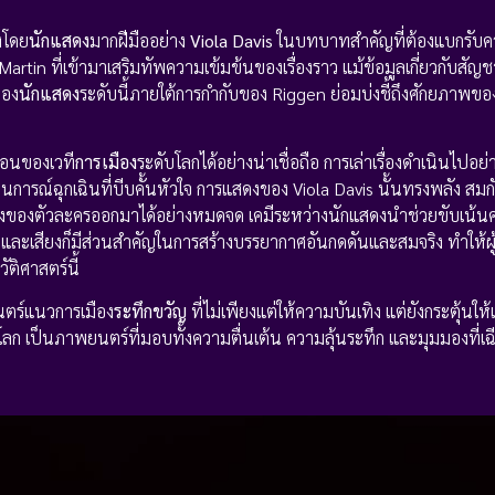
โดย
นักแสดง
มากฝีมืออย่าง
Viola Davis
ในบทบาทสำคัญที่ต้องแบกรับค
tin ที่เข้ามาเสริมทัพความเข้มข้นของเรื่องราว แม้ข้อมูลเกี่ยวกับส
ของ
นักแสดง
ระดับนี้ภายใต้การกำกับของ Riggen ย่อมบ่งชี้ถึงศักยภาพขอ
ซ้อนของเวที
การเมือง
ระดับโลกได้อย่างน่าเชื่อถือ การเล่าเรื่องดำเนินไปอย่
ณ์ฉุกเฉินที่บีบคั้นหัวใจ การแสดงของ Viola Davis นั้นทรงพลัง สมกับ
งของตัวละครออกมาได้อย่างหมดจด เคมีระหว่างนักแสดงนำช่วยขับเน้นค
และเสียงก็มีส่วนสำคัญในการสร้างบรรยากาศอันกดดันและสมจริง ทำให้ผู้
ัติศาสตร์นี้
นตร์แนวการเมือง
ระทึกขวัญ
ที่ไม่เพียงแต่ให้ความบันเทิง แต่ยังกระตุ้นให้
เป็นภาพยนตร์ที่มอบทั้งความตื่นเต้น ความลุ้นระทึก และมุมมองที่เ