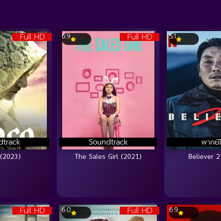
Full HD
Full HD
6.9
5.1
dtrack
Soundtrack
พากย์
(2023)
The Sales Girl (2021)
Believer 2
Full HD
Full HD
6.0
6.9